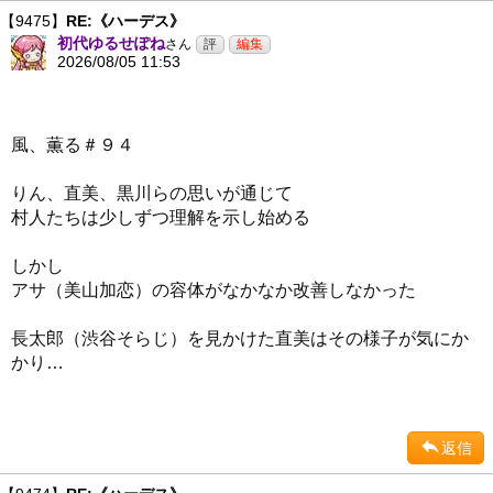
【9475】
RE:《ハーデス》
初代ゆるせぽね
さん
2026/08/05 11:53
風、薫る＃９４
りん、直美、黒川らの思いが通じて
村人たちは少しずつ理解を示し始める
しかし
アサ（美山加恋）の容体がなかなか改善しなかった
長太郎（渋谷そらじ）を見かけた直美はその様子が気にか
かり…
返信