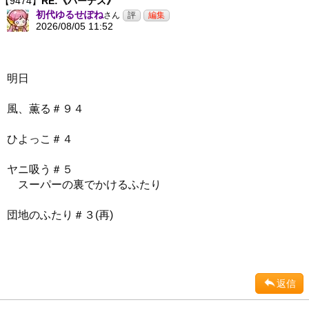
【9474】
RE:《ハーデス》
初代ゆるせぽね
さん
2026/08/05 11:52
明日
風、薫る＃９４
ひよっこ＃４
ヤニ吸う＃５
スーパーの裏でかけるふたり
団地のふたり＃３(再)
返信