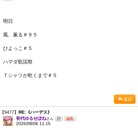
明日
風、薫る＃９５
ひよっこ＃５
ハマダ歌謡祭
Ｔシャツが乾くまで＃５
返信
【9477】
RE:《ハーデス》
初代ゆるせぽね
さん
2026/08/06 11:15