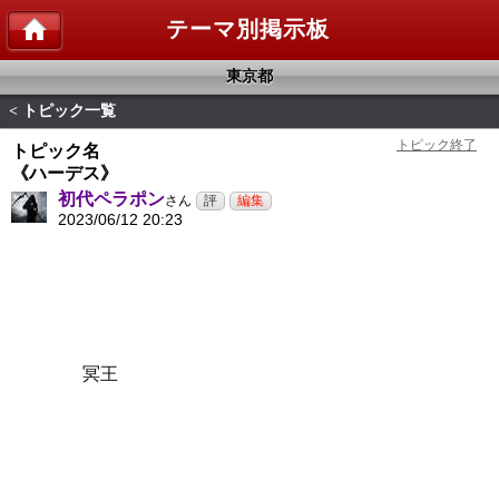
テーマ別掲示板
東京都
トピック一覧
<
トピック名
《ハーデス》
初代ペラポン
さん
2023/06/12 20:23
冥王