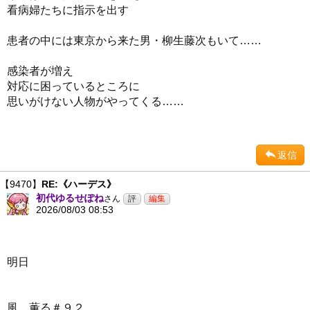
看病婦たちに指示を出す
患者の中には東京から来た男・柳生藤次もいて……
感染者が増え
対応に困っているところに
思いがけない人物がやってくる……
返信
【9470】
RE:《ハーデス》
初代ゆるせぽね
さん
2026/08/03 08:53
明日
風、薫る＃９２