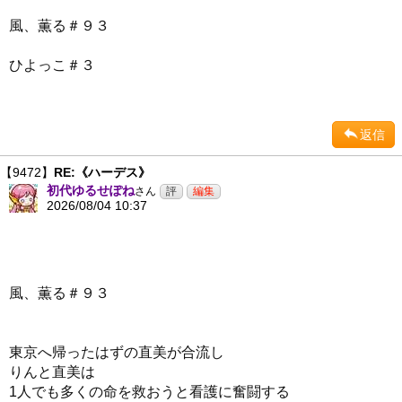
風、薫る＃９３
ひよっこ＃３
返信
【9472】
RE:《ハーデス》
初代ゆるせぽね
さん
2026/08/04 10:37
風、薫る＃９３
東京へ帰ったはずの直美が合流し
りんと直美は
1人でも多くの命を救おうと看護に奮闘する