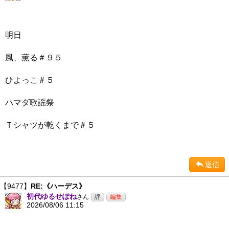
明日
風、薫る＃９５
ひよっこ＃５
ハマダ歌謡祭
Ｔシャツが乾くまで＃５
返信
【9477】
RE:《ハーデス》
初代ゆるせぽね
さん
2026/08/06 11:15