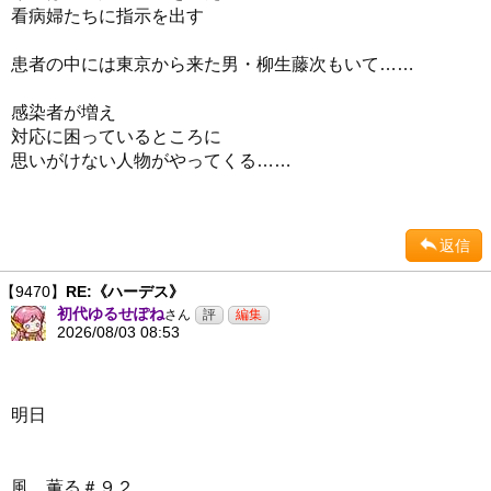
看病婦たちに指示を出す
患者の中には東京から来た男・柳生藤次もいて……
感染者が増え
対応に困っているところに
思いがけない人物がやってくる……
返信
【9470】
RE:《ハーデス》
初代ゆるせぽね
さん
2026/08/03 08:53
明日
風、薫る＃９２