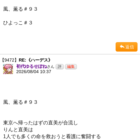
風、薫る＃９３
ひよっこ＃３
返信
【9472】
RE:《ハーデス》
初代ゆるせぽね
さん
2026/08/04 10:37
風、薫る＃９３
東京へ帰ったはずの直美が合流し
りんと直美は
1人でも多くの命を救おうと看護に奮闘する