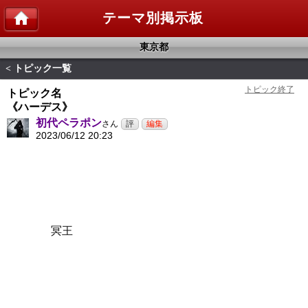
テーマ別掲示板
東京都
トピック一覧
<
トピック名
《ハーデス》
初代ペラポン
さん
2023/06/12 20:23
冥王