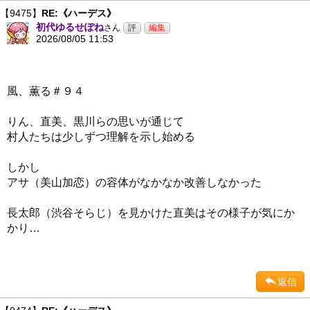
【9475】
RE:《ハーデス》
初代ゆるせぽね
さん
2026/08/05 11:53
風、薫る＃９４
りん、直美、黒川らの思いが通じて
村人たちは少しずつ理解を示し始める
しかし
アサ（美山加恋）の容体がなかなか改善しなかった
長太郎（渋谷そらじ）を見かけた直美はその様子が気にか
かり…
返信