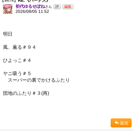
【9474】
RE:《ハーデス》
初代ゆるせぽね
さん
2026/08/05 11:52
明日
風、薫る＃９４
ひよっこ＃４
ヤニ吸う＃５
スーパーの裏でかけるふたり
団地のふたり＃３(再)
返信