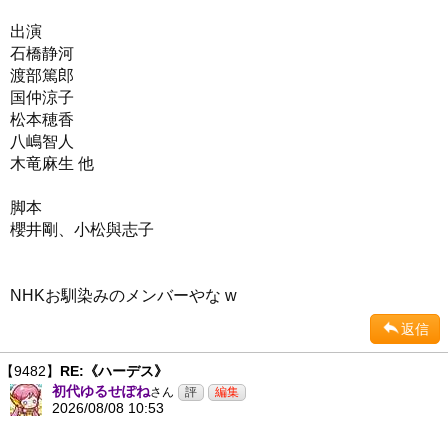
出演
石橋静河
渡部篤郎
国仲涼子
松本穂香
八嶋智人
木竜麻生 他
脚本
櫻井剛、小松與志子
NHKお馴染みのメンバーやな w
返信
【9482】
RE:《ハーデス》
初代ゆるせぽね
さん
2026/08/08 10:53