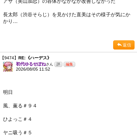
アサ（美山加恋）の容体がなかなか改善しなかった
長太郎（渋谷そらじ）を見かけた直美はその様子が気にか
かり…
返信
【9474】
RE:《ハーデス》
初代ゆるせぽね
さん
2026/08/05 11:52
明日
風、薫る＃９４
ひよっこ＃４
ヤニ吸う＃５