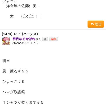
ひよっこ
洋食屋の佐藤仁美…
太 (〇o〇;)！！
返信
【9478】
RE:《ハーデス》
初代ゆるせぽね
さん
2026/08/06 11:17
明日
風、薫る＃９５
ひよっこ＃５
ハマダ歌謡祭
Ｔシャツが乾くまで＃５