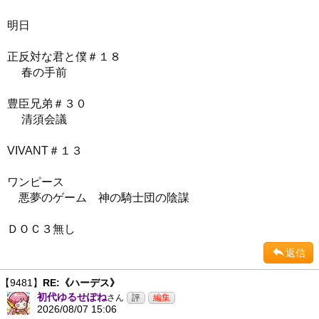
明日
正反対な君と僕＃１８
春の手前
豊臣兄弟＃３０
清須会議
VIVANT＃１３
ワンピース
悪夢のゲーム 神の騎士団の陰謀
ＤＯＣ３無し
返信
【9481】
RE:《ハーデス》
初代ゆるせぽね
さん
2026/08/07 15:06