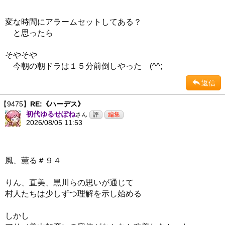
変な時間にアラームセットしてある？
と思ったら
そやそや
今朝の朝ドラは１５分前倒しやった (^^;
返信
【9475】
RE:《ハーデス》
初代ゆるせぽね
さん
2026/08/05 11:53
風、薫る＃９４
りん、直美、黒川らの思いが通じて
村人たちは少しずつ理解を示し始める
しかし