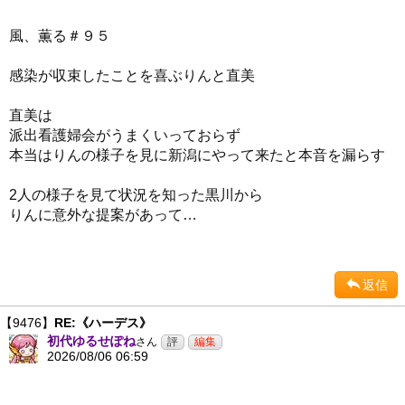
風、薫る＃９５
感染が収束したことを喜ぶりんと直美
直美は
派出看護婦会がうまくいっておらず
本当はりんの様子を見に新潟にやって来たと本音を漏らす
2人の様子を見て状況を知った黒川から
りんに意外な提案があって…
返信
【9476】
RE:《ハーデス》
初代ゆるせぽね
さん
2026/08/06 06:59