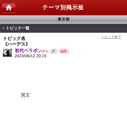
テーマ別掲示板
東京都
トピック一覧
<
トピック名
《ハーデス》
初代ペラポン
さん
2023/06/12 20:23
冥王