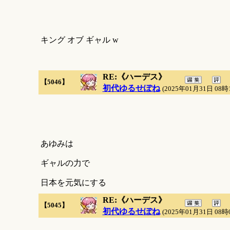
キング オブ ギャル w
RE:《ハーデス》
【5046】
初代ゆるせぽね
(2025年01月31日 08時
あゆみは
ギャルの力で
日本を元気にする
RE:《ハーデス》
【5045】
初代ゆるせぽね
(2025年01月31日 08時