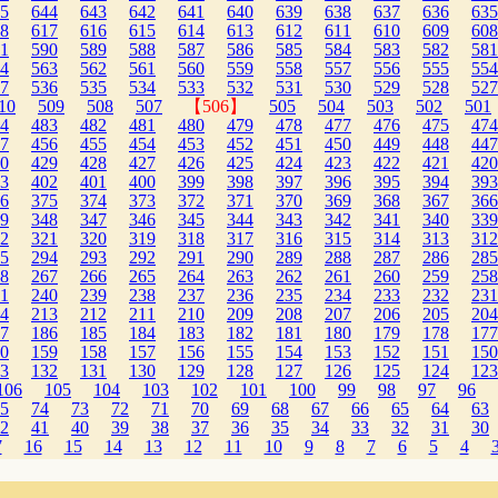
5
644
643
642
641
640
639
638
637
636
635
8
617
616
615
614
613
612
611
610
609
608
1
590
589
588
587
586
585
584
583
582
581
4
563
562
561
560
559
558
557
556
555
554
7
536
535
534
533
532
531
530
529
528
527
10
509
508
507
【506】
505
504
503
502
501
4
483
482
481
480
479
478
477
476
475
474
7
456
455
454
453
452
451
450
449
448
447
0
429
428
427
426
425
424
423
422
421
420
3
402
401
400
399
398
397
396
395
394
393
6
375
374
373
372
371
370
369
368
367
366
9
348
347
346
345
344
343
342
341
340
339
2
321
320
319
318
317
316
315
314
313
312
5
294
293
292
291
290
289
288
287
286
285
8
267
266
265
264
263
262
261
260
259
258
1
240
239
238
237
236
235
234
233
232
231
4
213
212
211
210
209
208
207
206
205
204
7
186
185
184
183
182
181
180
179
178
177
0
159
158
157
156
155
154
153
152
151
150
3
132
131
130
129
128
127
126
125
124
123
106
105
104
103
102
101
100
99
98
97
96
5
74
73
72
71
70
69
68
67
66
65
64
63
2
41
40
39
38
37
36
35
34
33
32
31
30
7
16
15
14
13
12
11
10
9
8
7
6
5
4