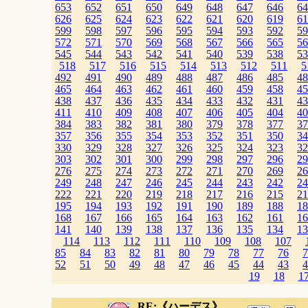
653
652
651
650
649
648
647
646
64
626
625
624
623
622
621
620
619
61
599
598
597
596
595
594
593
592
59
572
571
570
569
568
567
566
565
56
545
544
543
542
541
540
539
538
53
518
517
516
515
514
513
512
511
5
492
491
490
489
488
487
486
485
48
465
464
463
462
461
460
459
458
45
438
437
436
435
434
433
432
431
43
411
410
409
408
407
406
405
404
40
384
383
382
381
380
379
378
377
37
357
356
355
354
353
352
351
350
34
330
329
328
327
326
325
324
323
32
303
302
301
300
299
298
297
296
29
276
275
274
273
272
271
270
269
26
249
248
247
246
245
244
243
242
24
222
221
220
219
218
217
216
215
21
195
194
193
192
191
190
189
188
18
168
167
166
165
164
163
162
161
16
141
140
139
138
137
136
135
134
13
114
113
112
111
110
109
108
107
85
84
83
82
81
80
79
78
77
76
7
52
51
50
49
48
47
46
45
44
43
4
19
18
1
RE:《ハーデス》