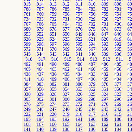
815
814
813
812
811
810
809
808
80
788
787
786
785
784
783
782
781
78
761
760
759
758
757
756
755
754
75
734
733
732
731
730
729
728
727
72
707
706
705
704
703
702
701
700
69
680
679
678
677
676
675
674
673
67
653
652
651
650
649
648
647
646
64
626
625
624
623
622
621
620
619
61
599
598
597
596
595
594
593
592
59
572
571
570
569
568
567
566
565
56
545
544
543
542
541
540
539
538
53
518
517
516
515
514
513
512
511
5
492
491
490
489
488
487
486
485
48
465
464
463
462
461
460
459
458
45
438
437
436
435
434
433
432
431
43
411
410
409
408
407
406
405
404
40
384
383
382
381
380
379
378
377
37
357
356
355
354
353
352
351
350
34
330
329
328
327
326
325
324
323
32
303
302
301
300
299
298
297
296
29
276
275
274
273
272
271
270
269
26
249
248
247
246
245
244
243
242
24
222
221
220
219
218
217
216
215
21
195
194
193
192
191
190
189
188
18
168
167
166
165
164
163
162
161
16
141
140
139
138
137
136
135
134
13