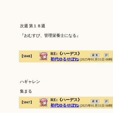
次週 第１８週
『おむすび、管理栄養士になる』
RE:《ハーデス》
【5048】
初代ゆるせぽね
(2025年01月31日 08時
ハギャレン
集まる
RE:《ハーデス》
【5047】
初代ゆるせぽね
(2025年01月31日 08時