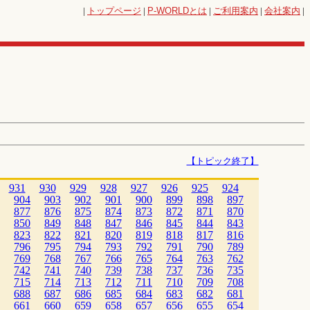
|
トップページ
|
P-WORLD
とは
|
ご利用案内
|
会社案内
|
【トピック終了】
931
930
929
928
927
926
925
924
904
903
902
901
900
899
898
897
877
876
875
874
873
872
871
870
850
849
848
847
846
845
844
843
823
822
821
820
819
818
817
816
796
795
794
793
792
791
790
789
769
768
767
766
765
764
763
762
742
741
740
739
738
737
736
735
715
714
713
712
711
710
709
708
688
687
686
685
684
683
682
681
661
660
659
658
657
656
655
654