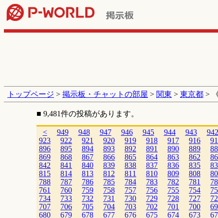
トップページ
>
掲示板・チャットの部屋
>
関東
>
東京都
> 
■ 9,481件の投稿があります。
<
949
948
947
946
945
944
943
94
923
922
921
920
919
918
917
916
91
896
895
894
893
892
891
890
889
88
869
868
867
866
865
864
863
862
86
842
841
840
839
838
837
836
835
83
815
814
813
812
811
810
809
808
80
788
787
786
785
784
783
782
781
78
761
760
759
758
757
756
755
754
75
734
733
732
731
730
729
728
727
72
707
706
705
704
703
702
701
700
69
680
679
678
677
676
675
674
673
67