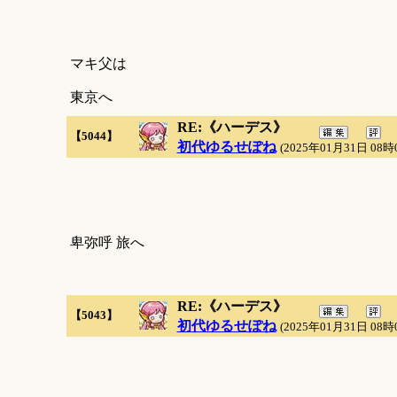
マキ父は
東京へ
RE:《ハーデス》
【5044】
初代ゆるせぽね
(2025年01月31日 08時
卑弥呼 旅へ
RE:《ハーデス》
【5043】
初代ゆるせぽね
(2025年01月31日 08時