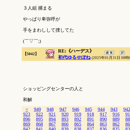
３人組 捕まる
やっぱり卑弥呼が
手をまわしして捜してた
(￣▽￣;)
RE:《ハーデス》
【5042】
初代ゆるせぽね
(2025年01月31日 08時
ショッピングセンターの人と
和解
<
949
948
947
946
945
944
943
94
923
922
921
920
919
918
917
916
91
896
895
894
893
892
891
890
889
88
869
868
867
866
865
864
863
862
86
842
841
840
839
838
837
836
835
83