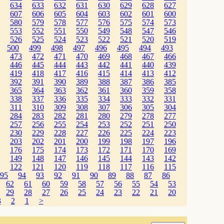
634
633
632
631
630
629
628
627
607
606
605
604
603
602
601
600
580
579
578
577
576
575
574
573
553
552
551
550
549
548
547
546
526
525
524
523
522
521
520
519
500
499
498
497
496
495
494
493
473
472
471
470
469
468
467
466
446
445
444
443
442
441
440
439
419
418
417
416
415
414
413
412
392
391
390
389
388
387
386
385
365
364
363
362
361
360
359
358
338
337
336
335
334
333
332
331
311
310
309
308
307
306
305
304
284
283
282
281
280
279
278
277
257
256
255
254
253
252
251
250
230
229
228
227
226
225
224
223
203
202
201
200
199
198
197
196
176
175
174
173
172
171
170
169
149
148
147
146
145
144
143
142
122
121
120
119
118
117
116
115
95
94
93
92
91
90
89
88
87
86
62
61
60
59
58
57
56
55
54
53
29
28
27
26
25
24
23
22
21
20
3
2
1
>