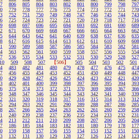
7
806
805
804
803
802
801
800
799
798
797
0
779
778
777
776
775
774
773
772
771
770
3
752
751
750
749
748
747
746
745
744
743
6
725
724
723
722
721
720
719
718
717
716
9
698
697
696
695
694
693
692
691
690
689
2
671
670
669
668
667
666
665
664
663
662
5
644
643
642
641
640
639
638
637
636
635
8
617
616
615
614
613
612
611
610
609
608
1
590
589
588
587
586
585
584
583
582
581
4
563
562
561
560
559
558
557
556
555
554
7
536
535
534
533
532
531
530
529
528
527
10
509
508
507
【506】
505
504
503
502
501
4
483
482
481
480
479
478
477
476
475
474
7
456
455
454
453
452
451
450
449
448
447
0
429
428
427
426
425
424
423
422
421
420
3
402
401
400
399
398
397
396
395
394
393
6
375
374
373
372
371
370
369
368
367
366
9
348
347
346
345
344
343
342
341
340
339
2
321
320
319
318
317
316
315
314
313
312
5
294
293
292
291
290
289
288
287
286
285
8
267
266
265
264
263
262
261
260
259
258
1
240
239
238
237
236
235
234
233
232
231
4
213
212
211
210
209
208
207
206
205
204
7
186
185
184
183
182
181
180
179
178
177
0
159
158
157
156
155
154
153
152
151
150
3
132
131
130
129
128
127
126
125
124
123