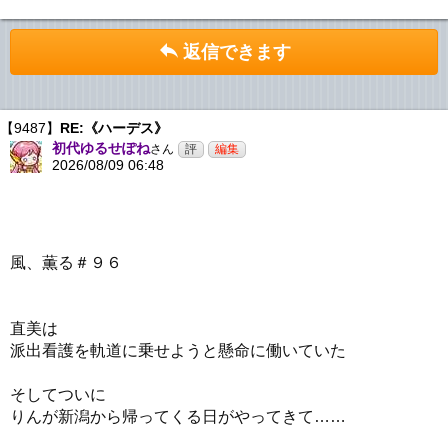
返信できます
【9487】
RE:《ハーデス》
初代ゆるせぽね
さん
2026/08/09 06:48
風、薫る＃９６
直美は
派出看護を軌道に乗せようと懸命に働いていた
そしてついに
りんが新潟から帰ってくる日がやってきて……