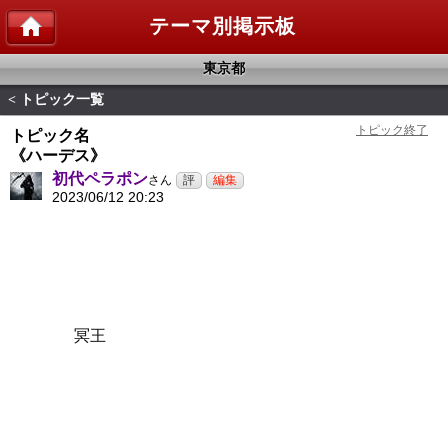
テーマ別掲示板
東京都
トピック一覧
<
トピック名
《ハーデス》
初代ペラポン
さん
2023/06/12 20:23
冥王