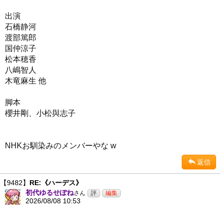
出演
石橋静河
渡部篤郎
国仲涼子
松本穂香
八嶋智人
木竜麻生 他
脚本
櫻井剛、小松與志子
NHKお馴染みのメンバーやな w
返信
【9482】
RE:《ハーデス》
初代ゆるせぽね
さん
2026/08/08 10:53