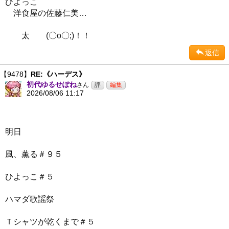
ひよっこ
洋食屋の佐藤仁美…
太 (〇o〇;)！！
返信
【9478】
RE:《ハーデス》
初代ゆるせぽね
さん
2026/08/06 11:17
明日
風、薫る＃９５
ひよっこ＃５
ハマダ歌謡祭
Ｔシャツが乾くまで＃５