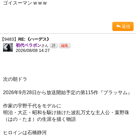
ゴイスーマン w w w
返信
【9483】
RE:《ハーデス》
初代ペラポン
さん
2026/08/08 14:27
次の朝ドラ
2026年9月28日から放送開始予定の第115作『ブラッサム』
作家の宇野千代をモデルに
明治・大正・昭和を駆け抜けた波乱万丈な主人公・葉野珠
（はの・たま）の生涯を描く物語
ヒロインは石橋静河