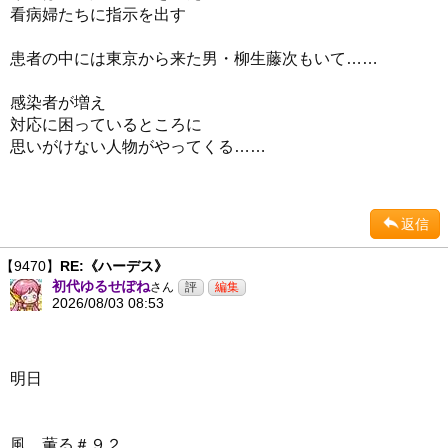
看病婦たちに指示を出す
患者の中には東京から来た男・柳生藤次もいて……
感染者が増え
対応に困っているところに
思いがけない人物がやってくる……
返信
【9470】
RE:《ハーデス》
初代ゆるせぽね
さん
2026/08/03 08:53
明日
風、薫る＃９２