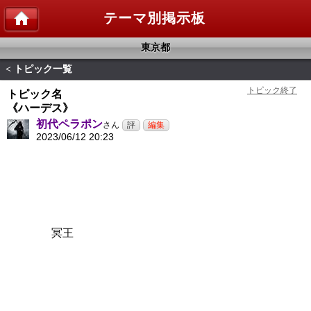
テーマ別掲示板
東京都
トピック一覧
<
トピック名
《ハーデス》
初代ペラポン
さん
2023/06/12 20:23
冥王