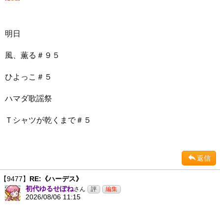
明日
風、薫る＃９５
ひよっこ＃５
ハマダ歌謡祭
Ｔシャツが乾くまで＃５
返信
【9477】
RE:《ハーデス》
初代ゆるせぽね
さん
2026/08/06 11:15