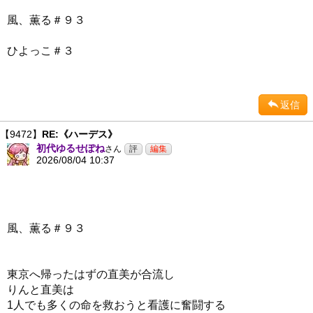
風、薫る＃９３
ひよっこ＃３
返信
【9472】
RE:《ハーデス》
初代ゆるせぽね
さん
2026/08/04 10:37
風、薫る＃９３
東京へ帰ったはずの直美が合流し
りんと直美は
1人でも多くの命を救おうと看護に奮闘する