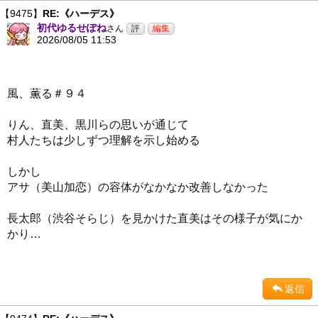
【9475】
RE:《ハーデス》
初代ゆるせぽね
さん
2026/08/05 11:53
風、薫る＃９４
りん、直美、黒川らの思いが通じて
村人たちは少しずつ理解を示し始める
しかし
アサ（美山加恋）の容体がなかなか改善しなかった
長太郎（渋谷そらじ）を見かけた直美はその様子が気にか
かり…
返信