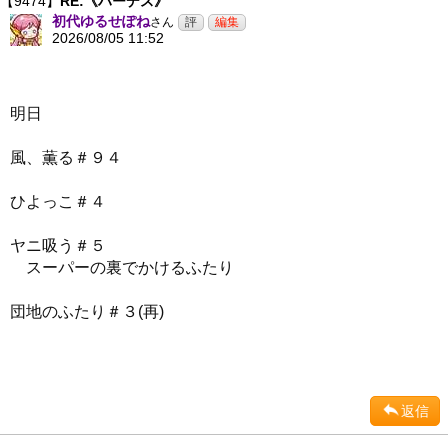
【9474】
RE:《ハーデス》
初代ゆるせぽね
さん
2026/08/05 11:52
明日
風、薫る＃９４
ひよっこ＃４
ヤニ吸う＃５
スーパーの裏でかけるふたり
団地のふたり＃３(再)
返信