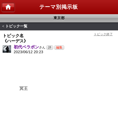
テーマ別掲示板
東京都
トピック一覧
<
トピック名
《ハーデス》
初代ペラポン
さん
2023/06/12 20:23
冥王