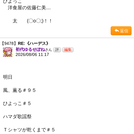
ひよっこ
洋食屋の佐藤仁美…
太 (〇o〇;)！！
返信
【9478】
RE:《ハーデス》
初代ゆるせぽね
さん
2026/08/06 11:17
明日
風、薫る＃９５
ひよっこ＃５
ハマダ歌謡祭
Ｔシャツが乾くまで＃５