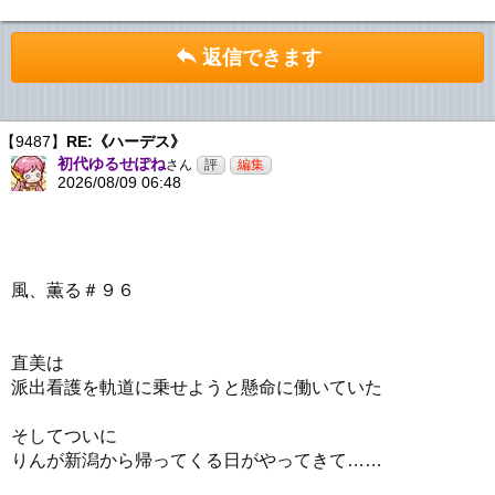
返信できます
【9487】
RE:《ハーデス》
初代ゆるせぽね
さん
2026/08/09 06:48
風、薫る＃９６
直美は
派出看護を軌道に乗せようと懸命に働いていた
そしてついに
りんが新潟から帰ってくる日がやってきて……