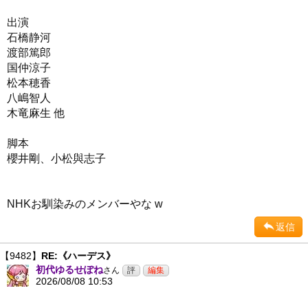
出演
石橋静河
渡部篤郎
国仲涼子
松本穂香
八嶋智人
木竜麻生 他
脚本
櫻井剛、小松與志子
NHKお馴染みのメンバーやな w
返信
【9482】
RE:《ハーデス》
初代ゆるせぽね
さん
2026/08/08 10:53