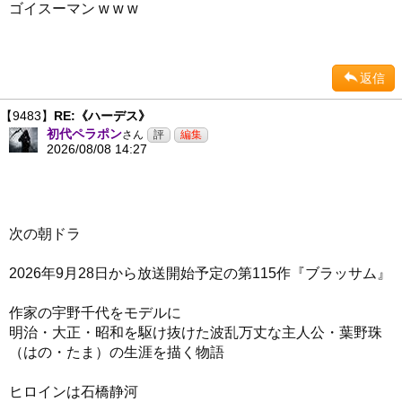
ゴイスーマン w w w
返信
【9483】
RE:《ハーデス》
初代ペラポン
さん
2026/08/08 14:27
次の朝ドラ
2026年9月28日から放送開始予定の第115作『ブラッサム』
作家の宇野千代をモデルに
明治・大正・昭和を駆け抜けた波乱万丈な主人公・葉野珠
（はの・たま）の生涯を描く物語
ヒロインは石橋静河