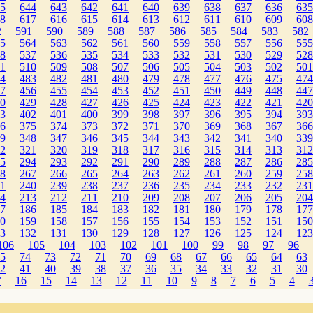
5
644
643
642
641
640
639
638
637
636
635
8
617
616
615
614
613
612
611
610
609
608
2
591
590
589
588
587
586
585
584
583
582
5
564
563
562
561
560
559
558
557
556
555
8
537
536
535
534
533
532
531
530
529
528
1
510
509
508
507
506
505
504
503
502
501
4
483
482
481
480
479
478
477
476
475
474
7
456
455
454
453
452
451
450
449
448
447
0
429
428
427
426
425
424
423
422
421
420
3
402
401
400
399
398
397
396
395
394
393
6
375
374
373
372
371
370
369
368
367
366
9
348
347
346
345
344
343
342
341
340
339
2
321
320
319
318
317
316
315
314
313
312
5
294
293
292
291
290
289
288
287
286
285
8
267
266
265
264
263
262
261
260
259
258
1
240
239
238
237
236
235
234
233
232
231
4
213
212
211
210
209
208
207
206
205
204
7
186
185
184
183
182
181
180
179
178
177
0
159
158
157
156
155
154
153
152
151
150
3
132
131
130
129
128
127
126
125
124
123
106
105
104
103
102
101
100
99
98
97
96
5
74
73
72
71
70
69
68
67
66
65
64
63
2
41
40
39
38
37
36
35
34
33
32
31
30
7
16
15
14
13
12
11
10
9
8
7
6
5
4