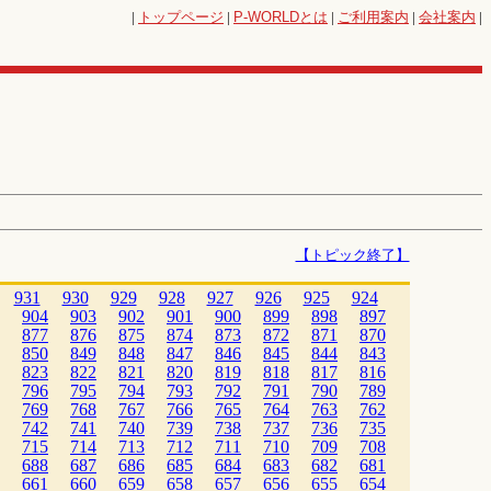
|
トップページ
|
P-WORLD
とは
|
ご利用案内
|
会社案内
|
【トピック終了】
931
930
929
928
927
926
925
924
904
903
902
901
900
899
898
897
877
876
875
874
873
872
871
870
850
849
848
847
846
845
844
843
823
822
821
820
819
818
817
816
796
795
794
793
792
791
790
789
769
768
767
766
765
764
763
762
742
741
740
739
738
737
736
735
715
714
713
712
711
710
709
708
688
687
686
685
684
683
682
681
661
660
659
658
657
656
655
654