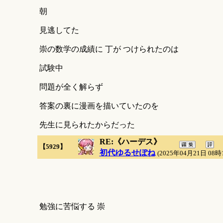
朝
見逃してた
崇の数学の成績に 丁が つけられたのは
試験中
問題が全く解らず
答案の裏に漫画を描いていたのを
先生に見られたからだった
RE:《ハーデス》
【5929】
初代ゆるせぽね
(2025年04月21日 08時
勉強に苦悩する 崇