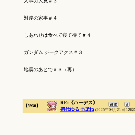
人事の人見＃３
対岸の家事＃４
しあわせは食べて寝て待て＃４
ガンダム ジークアクス＃３
地震のあとで＃３（再）
RE:《ハーデス》
【5930】
初代ゆるせぽね
(2025年04月21日 12時