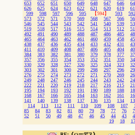
653
652
651
650
649
648
647
646
64
626
625
624
623
622
621
620
619
61
599
598
597
596
595
【594】
593
59
573
572
571
570
569
568
567
566
56
546
545
544
543
542
541
540
539
53
519
518
517
516
515
514
513
512
51
492
491
490
489
488
487
486
485
48
465
464
463
462
461
460
459
458
45
438
437
436
435
434
433
432
431
43
411
410
409
408
407
406
405
404
40
384
383
382
381
380
379
378
377
37
357
356
355
354
353
352
351
350
34
330
329
328
327
326
325
324
323
32
303
302
301
300
299
298
297
296
29
276
275
274
273
272
271
270
269
26
249
248
247
246
245
244
243
242
24
222
221
220
219
218
217
216
215
21
195
194
193
192
191
190
189
188
18
168
167
166
165
164
163
162
161
16
141
140
139
138
137
136
135
134
13
114
113
112
111
110
109
108
107
85
84
83
82
81
80
79
78
77
76
7
52
51
50
49
48
47
46
45
44
43
4
19
18
1
RE:《ハーデス》