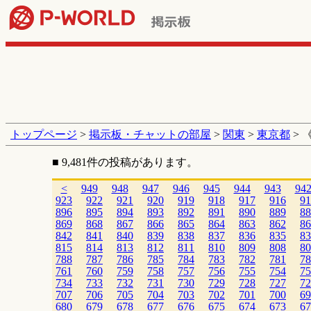
トップページ
>
掲示板・チャットの部屋
>
関東
>
東京都
> 
■ 9,481件の投稿があります。
<
949
948
947
946
945
944
943
94
923
922
921
920
919
918
917
916
91
896
895
894
893
892
891
890
889
88
869
868
867
866
865
864
863
862
86
842
841
840
839
838
837
836
835
83
815
814
813
812
811
810
809
808
80
788
787
786
785
784
783
782
781
78
761
760
759
758
757
756
755
754
75
734
733
732
731
730
729
728
727
72
707
706
705
704
703
702
701
700
69
680
679
678
677
676
675
674
673
67