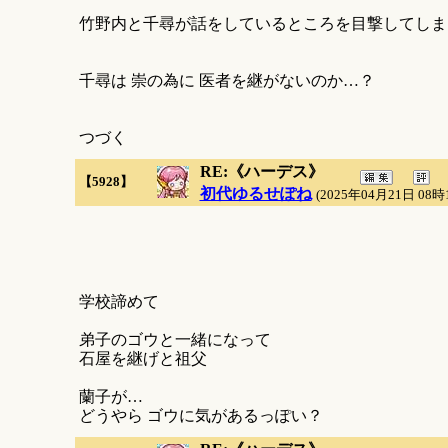
竹野内と千尋が話をしているところを目撃してしま
千尋は 崇の為に 医者を継がないのか…？
つづく
RE:《ハーデス》
【5928】
初代ゆるせぽね
(2025年04月21日 08時
学校諦めて
弟子のゴウと一緒になって
石屋を継げと祖父
蘭子が…
どうやら ゴウに気があるっぽい？