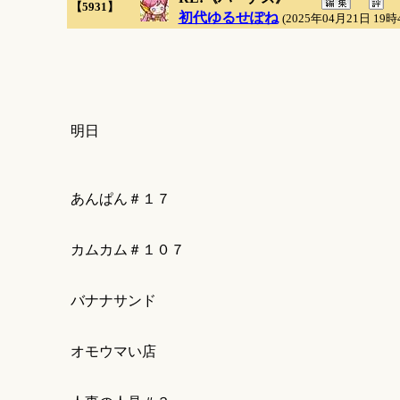
【5931】
初代ゆるせぽね
(2025年04月21日 19時
明日
あんぱん＃１７
カムカム＃１０７
バナナサンド
オモウマい店