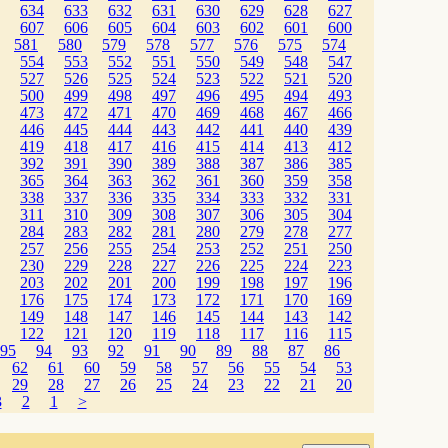
634
633
632
631
630
629
628
627
607
606
605
604
603
602
601
600
581
580
579
578
577
576
575
574
554
553
552
551
550
549
548
547
527
526
525
524
523
522
521
520
500
499
498
497
496
495
494
493
473
472
471
470
469
468
467
466
446
445
444
443
442
441
440
439
419
418
417
416
415
414
413
412
392
391
390
389
388
387
386
385
365
364
363
362
361
360
359
358
338
337
336
335
334
333
332
331
311
310
309
308
307
306
305
304
284
283
282
281
280
279
278
277
257
256
255
254
253
252
251
250
230
229
228
227
226
225
224
223
203
202
201
200
199
198
197
196
176
175
174
173
172
171
170
169
149
148
147
146
145
144
143
142
122
121
120
119
118
117
116
115
95
94
93
92
91
90
89
88
87
86
62
61
60
59
58
57
56
55
54
53
29
28
27
26
25
24
23
22
21
20
3
2
1
>