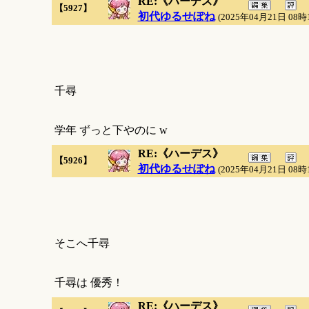
RE:《ハーデス》
【5927】
初代ゆるせぽね
(2025年04月21日 08時
千尋
学年 ずっと下やのに w
RE:《ハーデス》
【5926】
初代ゆるせぽね
(2025年04月21日 08時
そこへ千尋
千尋は 優秀！
RE:《ハーデス》