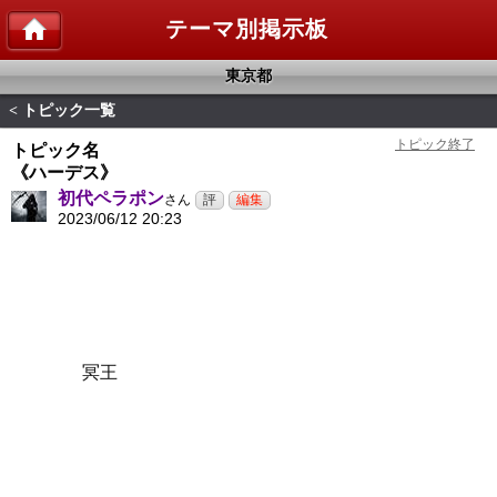
テーマ別掲示板
東京都
トピック一覧
<
トピック名
《ハーデス》
初代ペラポン
さん
2023/06/12 20:23
冥王