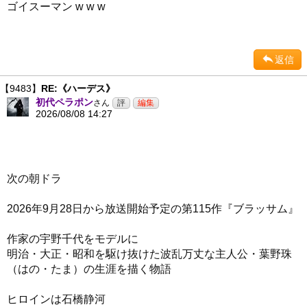
ゴイスーマン w w w
返信
【9483】
RE:《ハーデス》
初代ペラポン
さん
2026/08/08 14:27
次の朝ドラ
2026年9月28日から放送開始予定の第115作『ブラッサム』
作家の宇野千代をモデルに
明治・大正・昭和を駆け抜けた波乱万丈な主人公・葉野珠
（はの・たま）の生涯を描く物語
ヒロインは石橋静河