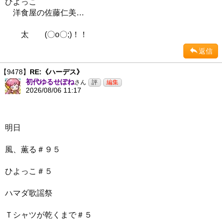
ひよっこ
洋食屋の佐藤仁美…
太 (〇o〇;)！！
返信
【9478】
RE:《ハーデス》
初代ゆるせぽね
さん
2026/08/06 11:17
明日
風、薫る＃９５
ひよっこ＃５
ハマダ歌謡祭
Ｔシャツが乾くまで＃５