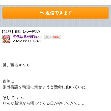
返信できます
【9487】
RE:《ハーデス》
初代ゆるせぽね
さん
2026/08/09 06:48
風、薫る＃９６
直美は
派出看護を軌道に乗せようと懸命に働いていた
そしてついに
りんが新潟から帰ってくる日がやってきて……