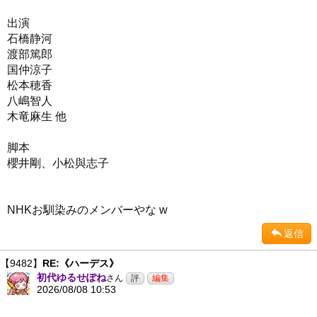
出演
石橋静河
渡部篤郎
国仲涼子
松本穂香
八嶋智人
木竜麻生 他
脚本
櫻井剛、小松與志子
NHKお馴染みのメンバーやな w
返信
【9482】
RE:《ハーデス》
初代ゆるせぽね
さん
2026/08/08 10:53