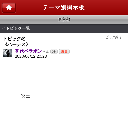
テーマ別掲示板
東京都
トピック一覧
<
トピック名
《ハーデス》
初代ペラポン
さん
2023/06/12 20:23
冥王