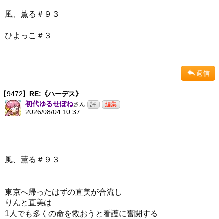
風、薫る＃９３
ひよっこ＃３
返信
【9472】
RE:《ハーデス》
初代ゆるせぽね
さん
2026/08/04 10:37
風、薫る＃９３
東京へ帰ったはずの直美が合流し
りんと直美は
1人でも多くの命を救おうと看護に奮闘する