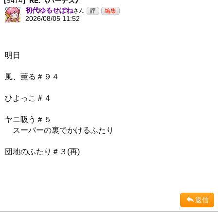
【9474】
RE:《ハーデス》
初代ゆるせぽね
さん
2026/08/05 11:52
明日
風、薫る＃９４
ひよっこ＃４
ヤニ吸う＃５
スーパーの裏でかけるふたり
団地のふたり＃３(再)
返信