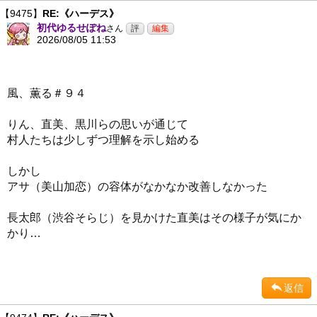
【9475】
RE:《ハーデス》
初代ゆるせぽね
さん
2026/08/05 11:53
風、薫る＃９４
りん、直美、黒川らの思いが通じて
村人たちは少しずつ理解を示し始める
しかし
アサ（美山加恋）の容体がなかなか改善しなかった
長太郎（渋谷そらじ）を見かけた直美はその様子が気にか
かり…
返信