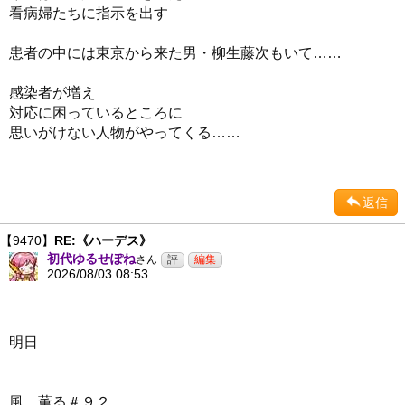
看病婦たちに指示を出す
患者の中には東京から来た男・柳生藤次もいて……
感染者が増え
対応に困っているところに
思いがけない人物がやってくる……
返信
【9470】
RE:《ハーデス》
初代ゆるせぽね
さん
2026/08/03 08:53
明日
風、薫る＃９２