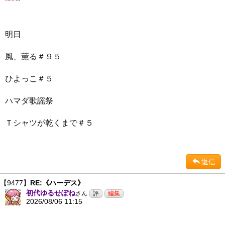
明日
風、薫る＃９５
ひよっこ＃５
ハマダ歌謡祭
Ｔシャツが乾くまで＃５
返信
【9477】
RE:《ハーデス》
初代ゆるせぽね
さん
2026/08/06 11:15