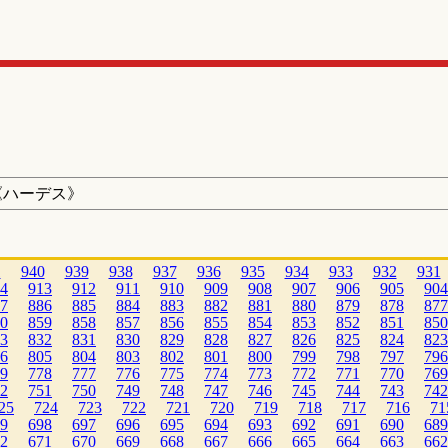
《ハーデス》
1
940
939
938
937
936
935
934
933
932
931
4
913
912
911
910
909
908
907
906
905
904
7
886
885
884
883
882
881
880
879
878
877
0
859
858
857
856
855
854
853
852
851
850
3
832
831
830
829
828
827
826
825
824
823
6
805
804
803
802
801
800
799
798
797
796
9
778
777
776
775
774
773
772
771
770
769
2
751
750
749
748
747
746
745
744
743
742
25
724
723
722
721
720
719
718
717
716
71
9
698
697
696
695
694
693
692
691
690
689
2
671
670
669
668
667
666
665
664
663
662