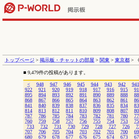
トップページ
>
掲示板・チャットの部屋
>
関東
>
東京都
> 
■ 9,479件の投稿があります。
<
948
947
946
945
944
943
942
94
922
921
920
919
918
917
916
915
91
895
894
893
892
891
890
889
888
88
868
867
866
865
864
863
862
861
86
841
840
839
838
837
836
835
834
83
814
813
812
811
810
809
808
807
80
787
786
785
784
783
782
781
780
77
760
759
758
757
756
755
754
753
75
733
732
731
730
729
728
727
726
7
707
706
705
704
703
702
701
700
69
680
679
678
677
676
675
674
673
67