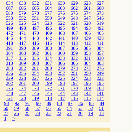
634
633
632
631
630
629
628
627
607
606
605
604
603
602
601
600
580
579
578
577
576
575
574
573
553
552
551
550
549
548
547
546
526
525
524
523
522
521
520
519
499
498
497
496
495
494
493
492
472
471
470
469
468
467
466
465
445
444
443
442
441
440
439
438
418
417
416
415
414
413
412
411
391
390
389
388
387
386
385
384
364
363
362
361
360
359
358
357
337
336
335
334
333
332
331
330
310
309
308
307
306
305
304
303
283
282
281
280
279
278
277
276
256
255
254
253
252
251
250
249
229
228
227
226
225
224
223
222
202
201
200
199
198
197
196
195
175
174
173
172
171
170
169
168
148
147
146
145
144
143
142
141
121
120
119
118
117
116
115
114
93
92
91
90
89
88
87
86
85
84
60
59
58
57
56
55
54
53
52
51
27
26
25
24
23
22
21
20
19
18
1
>