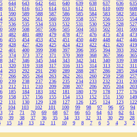
5
644
643
642
641
640
639
638
637
636
635
8
617
616
615
614
613
612
611
610
609
608
1
590
589
588
587
586
585
584
583
582
581
4
563
562
561
560
559
558
557
556
555
554
7
536
535
534
533
532
531
530
529
528
527
0
509
508
507
506
505
504
503
502
501
500
3
482
481
480
479
478
477
476
475
474
473
6
455
454
453
452
451
450
449
448
447
446
9
428
427
426
425
424
423
422
421
420
419
2
401
400
399
398
397
396
395
394
393
392
5
374
373
372
371
370
369
368
367
366
365
8
347
346
345
344
343
342
341
340
339
338
1
320
319
318
317
316
315
314
313
312
311
4
293
292
291
290
289
288
287
286
285
284
7
266
265
264
263
262
261
260
259
258
257
0
239
238
237
236
235
234
233
232
231
230
3
212
211
210
209
208
207
206
205
204
203
6
185
184
183
182
181
180
179
178
177
176
9
158
157
156
155
154
153
152
151
150
149
2
131
130
129
128
127
126
125
124
123
122
5
104
103
102
101
100
99
98
97
96
95
94
3
72
71
70
69
68
67
66
65
64
63
62
61
0
39
38
37
36
35
34
33
32
31
30
29
28
6
15
14
13
12
11
10
9
8
7
6
5
4
3
2