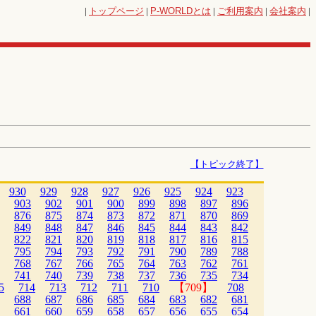
|
トップページ
|
P-WORLD
とは
|
ご利用案内
|
会社案内
|
【トピック終了】
930
929
928
927
926
925
924
923
903
902
901
900
899
898
897
896
876
875
874
873
872
871
870
869
849
848
847
846
845
844
843
842
822
821
820
819
818
817
816
815
795
794
793
792
791
790
789
788
768
767
766
765
764
763
762
761
741
740
739
738
737
736
735
734
5
714
713
712
711
710
【709】
708
688
687
686
685
684
683
682
681
661
660
659
658
657
656
655
654