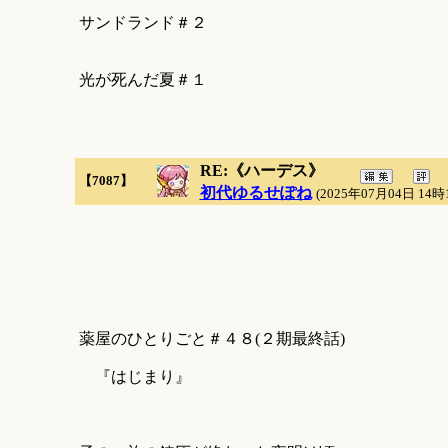
サンドランド＃２
光が死んだ夏＃１
RE:《ハーデス》
【7087】
初代ゆるせぽね
(2025年07月04日 14時
薬屋のひとりごと＃４８(２期最終話)
『はじまり』