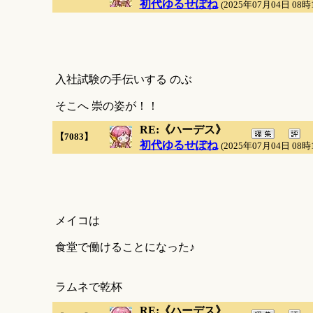
初代ゆるせぽね
(2025年07月04日 08時
入社試験の手伝いする のぶ
そこへ 崇の姿が！！
RE:《ハーデス》
【7083】
初代ゆるせぽね
(2025年07月04日 08時
メイコは
食堂で働けることになった♪
ラムネで乾杯
RE:《ハーデス》