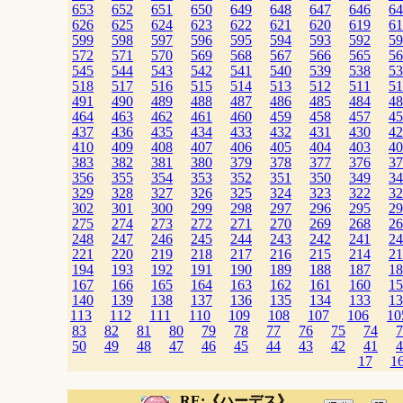
653
652
651
650
649
648
647
646
64
626
625
624
623
622
621
620
619
61
599
598
597
596
595
594
593
592
59
572
571
570
569
568
567
566
565
56
545
544
543
542
541
540
539
538
53
518
517
516
515
514
513
512
511
51
491
490
489
488
487
486
485
484
48
464
463
462
461
460
459
458
457
45
437
436
435
434
433
432
431
430
42
410
409
408
407
406
405
404
403
40
383
382
381
380
379
378
377
376
37
356
355
354
353
352
351
350
349
34
329
328
327
326
325
324
323
322
32
302
301
300
299
298
297
296
295
29
275
274
273
272
271
270
269
268
26
248
247
246
245
244
243
242
241
24
221
220
219
218
217
216
215
214
21
194
193
192
191
190
189
188
187
18
167
166
165
164
163
162
161
160
15
140
139
138
137
136
135
134
133
13
113
112
111
110
109
108
107
106
10
83
82
81
80
79
78
77
76
75
74
7
50
49
48
47
46
45
44
43
42
41
4
17
1
RE:《ハーデス》