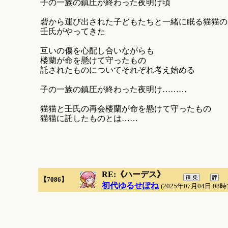
子の一族の鎮圧が終わった夜明け頃
砦から運び出された子どもたちと一緒に眠る猫猫の
壬氏がやってきた
互いの傷を心配し合いながらも
楼蘭が命を懸けて守ったもの
託されたものについてそれぞれ考え始める
子の一族の鎮圧が終わった夜明け………
猫猫と壬氏の再会楼蘭が命を懸けて守ったもの
猫猫に託したものとは……
RE:《ハーデス》
【7086】
初代ゆるせぽね
(2025年07月04日 08時