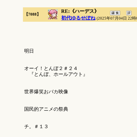
RE:《ハーデス》
【7088】
初代ゆるせぽね
(2025年07月04日 22時
明日
オーイ！とんぼ２＃２４
『とんぼ、ホールアウト』
世界爆笑おバカ映像
国民的アニメの祭典
チ。＃１３