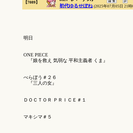
【7089】
初代ゆるせぽね
(2025年07月05日 21時
明日
ONE PIECE
『娘を救え 気弱な 平和主義者 くま』
べらぼう＃２６
『三人の女』
ＤＯＣＴＯＲ ＰＲＩＣＥ＃１
マキシマ＃５