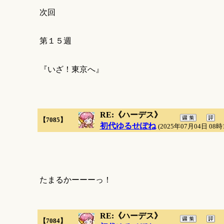
次回
第１５週
『いざ！東京へ』
RE:《ハーデス》
【7085】
初代ゆるせぽね
(2025年07月04日 08時
たまるかーーーっ！
RE:《ハーデス》
【7084】