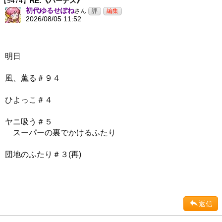
【9474】
RE:《ハーデス》
初代ゆるせぽね
さん
2026/08/05 11:52
明日
風、薫る＃９４
ひよっこ＃４
ヤニ吸う＃５
スーパーの裏でかけるふたり
団地のふたり＃３(再)
返信