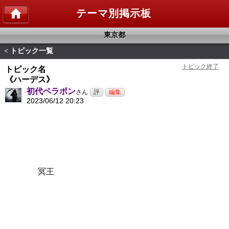
テーマ別掲示板
東京都
トピック一覧
<
トピック名
《ハーデス》
初代ペラポン
さん
2023/06/12 20:23
冥王