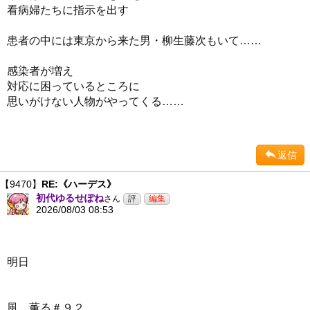
看病婦たちに指示を出す
患者の中には東京から来た男・柳生藤次もいて……
感染者が増え
対応に困っているところに
思いがけない人物がやってくる……
返信
【9470】
RE:《ハーデス》
初代ゆるせぽね
さん
2026/08/03 08:53
明日
風、薫る＃９２