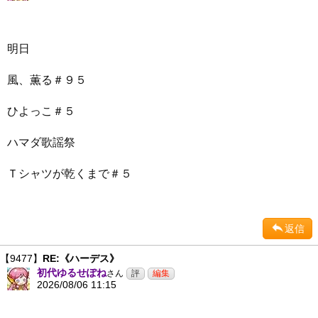
明日
風、薫る＃９５
ひよっこ＃５
ハマダ歌謡祭
Ｔシャツが乾くまで＃５
返信
【9477】
RE:《ハーデス》
初代ゆるせぽね
さん
2026/08/06 11:15