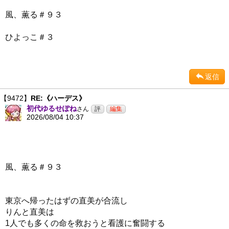
風、薫る＃９３
ひよっこ＃３
返信
【9472】
RE:《ハーデス》
初代ゆるせぽね
さん
2026/08/04 10:37
風、薫る＃９３
東京へ帰ったはずの直美が合流し
りんと直美は
1人でも多くの命を救おうと看護に奮闘する