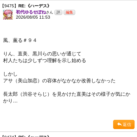
【9475】
RE:《ハーデス》
初代ゆるせぽね
さん
2026/08/05 11:53
風、薫る＃９４
りん、直美、黒川らの思いが通じて
村人たちは少しずつ理解を示し始める
しかし
アサ（美山加恋）の容体がなかなか改善しなかった
長太郎（渋谷そらじ）を見かけた直美はその様子が気にか
かり…
返信