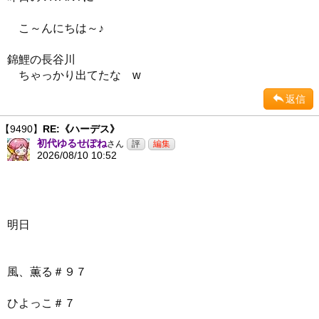
こ～んにちは～♪
錦鯉の長谷川
ちゃっかり出てたな w
返信
【9490】
RE:《ハーデス》
初代ゆるせぽね
さん
2026/08/10 10:52
明日
風、薫る＃９７
ひよっこ＃７