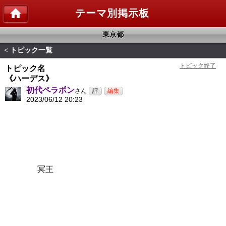
テーマ別掲示板
東京都
トピック一覧
<
トピック名
《ハーデス》
初代ペラポン
さん
2023/06/12 20:23
冥王