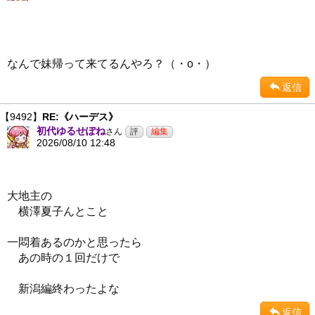
なんで妹帰って来てるんやろ？（・ο・）
返信
【9492】
RE:《ハーデス》
初代ゆるせぽね
さん
2026/08/10 12:48
大地主の
横澤夏子んとこと
一悶着あるのかと思ったら
あの時の１回だけで
新潟編終わったよな
返信