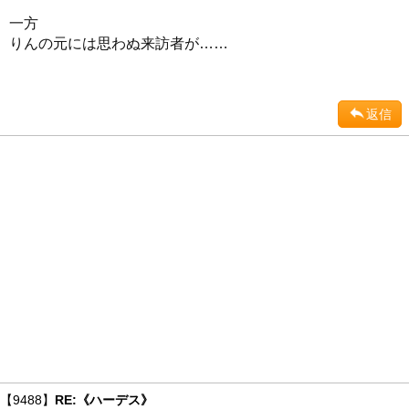
一方
りんの元には思わぬ来訪者が……
返信
【9488】
RE:《ハーデス》