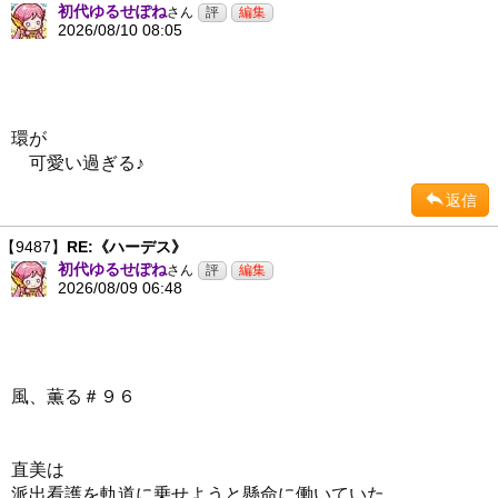
初代ゆるせぽね
さん
2026/08/10 08:05
環が
可愛い過ぎる♪
返信
【9487】
RE:《ハーデス》
初代ゆるせぽね
さん
2026/08/09 06:48
風、薫る＃９６
直美は
派出看護を軌道に乗せようと懸命に働いていた