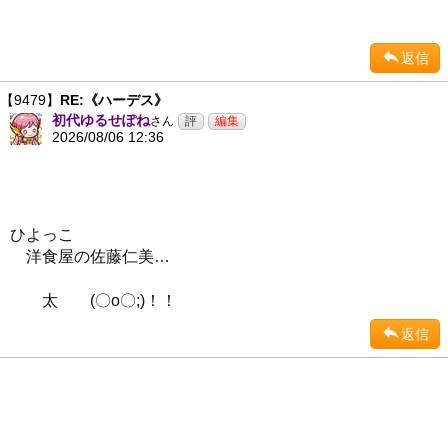
返信
【9479】
RE:《ハーデス》
初代ゆるせぽね
さん
2026/08/06 12:36
ひよっこ
洋食屋の佐藤仁美…
太 (〇o〇;)！！
返信