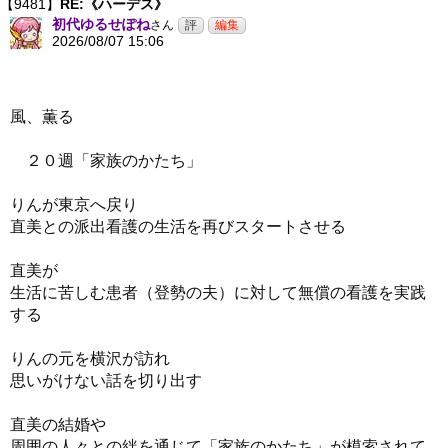
【9481】
RE:《ハーデス》
初代ゆるせぽね
さん
2026/08/07 15:06
風、薫る
２０週「家族のかたち」
りんが東京へ戻り
直美との派出看護の生活を再びスタートさせる
直美が
生活に苦しむ患者（登勢の夫）に対して無償の看護を実践
する
りんの元を横沢が訪れ
思いがけない話を切り出す
直美の結婚や
周囲の人々との絆を通じて「家族のかたち」が模索されて