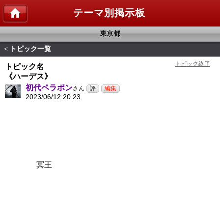
テーマ別掲示板
東京都
トピック一覧
<
トピック名
《ハーデス》
初代ペラポン
さん
2023/06/12 20:23
冥王