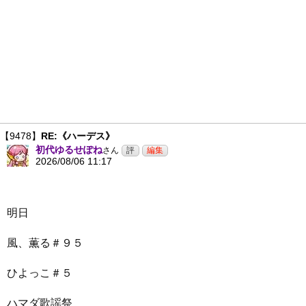
【9478】
RE:《ハーデス》
初代ゆるせぽね
さん
2026/08/06 11:17
明日
風、薫る＃９５
ひよっこ＃５
ハマダ歌謡祭