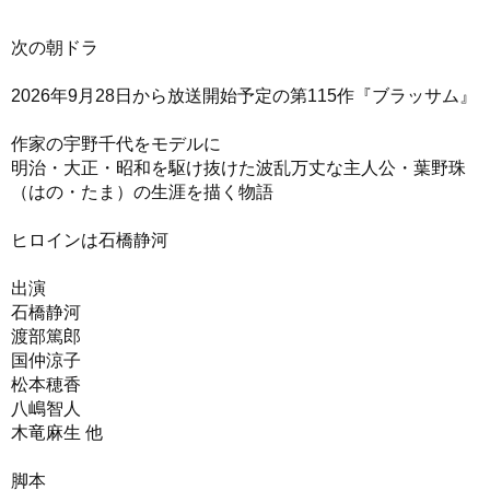
次の朝ドラ
2026年9月28日から放送開始予定の第115作『ブラッサム』
作家の宇野千代をモデルに
明治・大正・昭和を駆け抜けた波乱万丈な主人公・葉野珠
（はの・たま）の生涯を描く物語
ヒロインは石橋静河
出演
石橋静河
渡部篤郎
国仲涼子
松本穂香
八嶋智人
木竜麻生 他
脚本