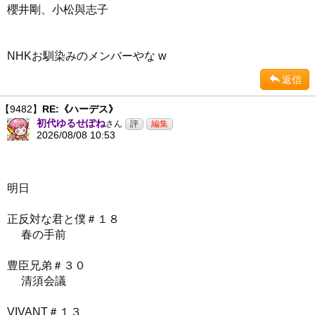
櫻井剛、小松與志子
NHKお馴染みのメンバーやな w
返信
【9482】
RE:《ハーデス》
初代ゆるせぽね
さん
2026/08/08 10:53
明日
正反対な君と僕＃１８
春の手前
豊臣兄弟＃３０
清須会議
VIVANT＃１３