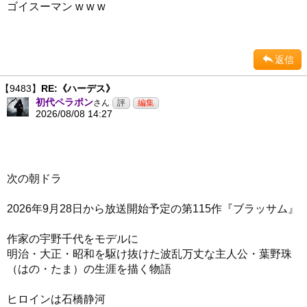
ゴイスーマン w w w
返信
【9483】
RE:《ハーデス》
初代ペラポン
さん
2026/08/08 14:27
次の朝ドラ
2026年9月28日から放送開始予定の第115作『ブラッサム』
作家の宇野千代をモデルに
明治・大正・昭和を駆け抜けた波乱万丈な主人公・葉野珠
（はの・たま）の生涯を描く物語
ヒロインは石橋静河