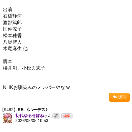
出演
石橋静河
渡部篤郎
国仲涼子
松本穂香
八嶋智人
木竜麻生 他
脚本
櫻井剛、小松與志子
NHKお馴染みのメンバーやな w
返信
【9482】
RE:《ハーデス》
初代ゆるせぽね
さん
2026/08/08 10:53