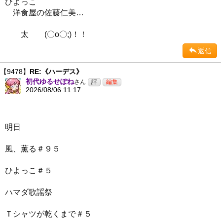
ひよっこ
洋食屋の佐藤仁美…
太 (〇o〇;)！！
返信
【9478】
RE:《ハーデス》
初代ゆるせぽね
さん
2026/08/06 11:17
明日
風、薫る＃９５
ひよっこ＃５
ハマダ歌謡祭
Ｔシャツが乾くまで＃５