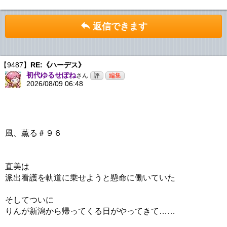
返信できます
【9487】
RE:《ハーデス》
初代ゆるせぽね
さん
2026/08/09 06:48
風、薫る＃９６
直美は
派出看護を軌道に乗せようと懸命に働いていた
そしてついに
りんが新潟から帰ってくる日がやってきて……