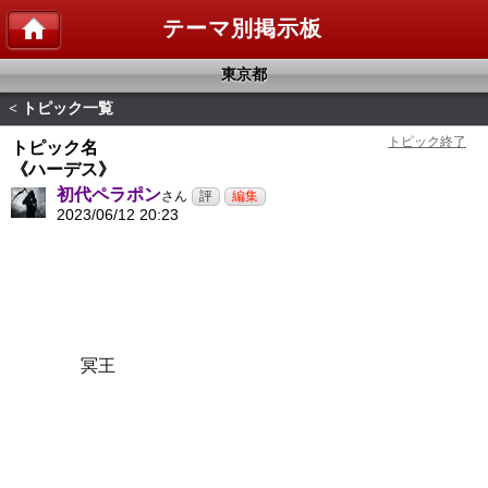
テーマ別掲示板
東京都
トピック一覧
<
トピック名
《ハーデス》
初代ペラポン
さん
2023/06/12 20:23
冥王