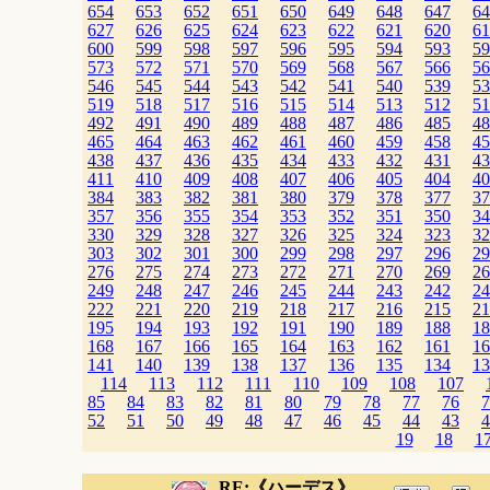
654
653
652
651
650
649
648
647
64
627
626
625
624
623
622
621
620
61
600
599
598
597
596
595
594
593
59
573
572
571
570
569
568
567
566
56
546
545
544
543
542
541
540
539
53
519
518
517
516
515
514
513
512
51
492
491
490
489
488
487
486
485
48
465
464
463
462
461
460
459
458
45
438
437
436
435
434
433
432
431
43
411
410
409
408
407
406
405
404
40
384
383
382
381
380
379
378
377
37
357
356
355
354
353
352
351
350
34
330
329
328
327
326
325
324
323
32
303
302
301
300
299
298
297
296
29
276
275
274
273
272
271
270
269
26
249
248
247
246
245
244
243
242
24
222
221
220
219
218
217
216
215
21
195
194
193
192
191
190
189
188
18
168
167
166
165
164
163
162
161
16
141
140
139
138
137
136
135
134
13
114
113
112
111
110
109
108
107
85
84
83
82
81
80
79
78
77
76
7
52
51
50
49
48
47
46
45
44
43
4
19
18
1
RE:《ハーデス》