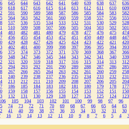
6
645
644
643
642
641
640
639
638
637
636
9
618
617
616
615
614
613
612
611
610
609
2
591
590
589
588
587
586
585
584
583
582
5
564
563
562
561
560
559
558
557
556
555
8
537
536
535
534
533
532
531
530
529
528
1
510
509
508
507
506
505
504
503
502
501
4
483
482
481
480
479
478
477
476
475
474
7
456
455
454
453
452
451
450
449
448
447
0
429
428
427
426
425
424
423
422
421
420
3
402
401
400
399
398
397
396
395
394
393
6
375
374
373
372
371
370
369
368
367
366
9
348
347
346
345
344
343
342
341
340
339
2
321
320
319
318
317
316
315
314
313
312
5
294
293
292
291
290
289
288
287
286
285
8
267
266
265
264
263
262
261
260
259
258
1
240
239
238
237
236
235
234
233
232
231
4
213
212
211
210
209
208
207
206
205
204
7
186
185
184
183
182
181
180
179
178
177
0
159
158
157
156
155
154
153
152
151
150
3
132
131
130
129
128
127
126
125
124
123
106
105
104
103
102
101
100
99
98
97
96
5
74
73
72
71
70
69
68
67
66
65
64
63
2
41
40
39
38
37
36
35
34
33
32
31
30
7
16
15
14
13
12
11
10
9
8
7
6
5
4