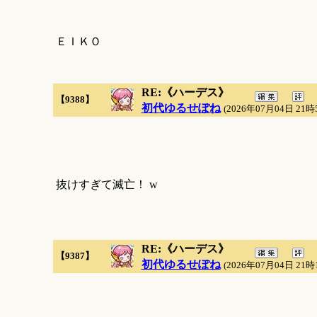
ＥＩＫＯ
RE:《ハーデス》
【9388】
初代ゆるせぽね
(2026年07月04日 21時
抜けすぎて滅亡！ w
RE:《ハーデス》
【9387】
初代ゆるせぽね
(2026年07月04日 21時