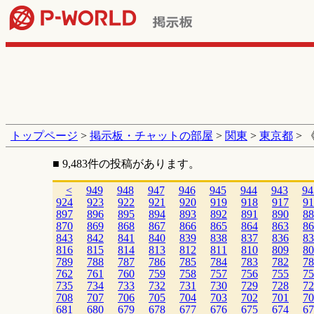
トップページ
>
掲示板・チャットの部屋
>
関東
>
東京都
> 
■ 9,483件の投稿があります。
<
949
948
947
946
945
944
943
94
924
923
922
921
920
919
918
917
91
897
896
895
894
893
892
891
890
88
870
869
868
867
866
865
864
863
86
843
842
841
840
839
838
837
836
83
816
815
814
813
812
811
810
809
80
789
788
787
786
785
784
783
782
78
762
761
760
759
758
757
756
755
75
735
734
733
732
731
730
729
728
72
708
707
706
705
704
703
702
701
70
681
680
679
678
677
676
675
674
67