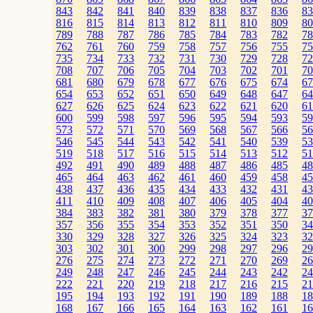
843
842
841
840
839
838
837
836
83
816
815
814
813
812
811
810
809
80
789
788
787
786
785
784
783
782
78
762
761
760
759
758
757
756
755
75
735
734
733
732
731
730
729
728
72
708
707
706
705
704
703
702
701
70
681
680
679
678
677
676
675
674
67
654
653
652
651
650
649
648
647
64
627
626
625
624
623
622
621
620
61
600
599
598
597
596
595
594
593
59
573
572
571
570
569
568
567
566
56
546
545
544
543
542
541
540
539
53
519
518
517
516
515
514
513
512
51
492
491
490
489
488
487
486
485
48
465
464
463
462
461
460
459
458
45
438
437
436
435
434
433
432
431
43
411
410
409
408
407
406
405
404
40
384
383
382
381
380
379
378
377
37
357
356
355
354
353
352
351
350
34
330
329
328
327
326
325
324
323
32
303
302
301
300
299
298
297
296
29
276
275
274
273
272
271
270
269
26
249
248
247
246
245
244
243
242
24
222
221
220
219
218
217
216
215
21
195
194
193
192
191
190
189
188
18
168
167
166
165
164
163
162
161
16