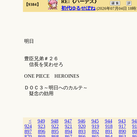
RE:《ハーデス》
【9384】
初代ゆるせぽね
(2026年07月04日 18時
明日
豊臣兄弟＃２６
信長を笑わせろ
ONE PIECE HEROINES
ＤＯＣ３～明日へのカルテ～
疑念の効用
<
949
948
947
946
945
944
943
94
924
923
922
921
920
919
918
917
91
897
896
895
894
893
892
891
890
88
870
869
868
867
866
865
864
863
86