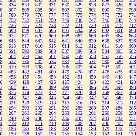
5
834
833
832
831
830
829
828
827
826
825
8
807
806
805
804
803
802
801
800
799
798
1
780
779
778
777
776
775
774
773
772
771
4
753
752
751
750
749
748
747
746
745
744
7
726
725
724
723
722
721
720
719
718
717
0
699
698
697
696
695
694
693
692
691
690
3
672
671
670
669
668
667
666
665
664
663
6
645
644
643
642
641
640
639
638
637
636
9
618
617
616
615
614
613
612
611
610
609
2
591
590
589
588
587
586
585
584
583
582
5
564
563
562
561
560
559
558
557
556
555
8
537
536
535
534
533
532
531
530
529
528
1
510
509
508
507
506
505
504
503
502
501
4
483
482
481
480
479
478
477
476
475
474
7
456
455
454
453
452
451
450
449
448
447
0
429
428
427
426
425
424
423
422
421
420
3
402
401
400
399
398
397
396
395
394
393
6
375
374
373
372
371
370
369
368
367
366
9
348
347
346
345
344
343
342
341
340
339
2
321
320
319
318
317
316
315
314
313
312
5
294
293
292
291
290
289
288
287
286
285
8
267
266
265
264
263
262
261
260
259
258
1
240
239
238
237
236
235
234
233
232
231
4
213
212
211
210
209
208
207
206
205
204
7
186
185
184
183
182
181
180
179
178
177
0
159
158
157
156
155
154
153
152
151
150