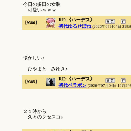
今日の多田の女装
可愛い w w w
RE:《ハーデス》
【9386】
初代ゆるせぽね
(2026年07月04日 21時
懐かしい♪
ひやまと みゆき♪
RE:《ハーデス》
【9385】
初代ペラポン
(2026年07月04日 19時24
２１時から
久々のクセスゴ♪