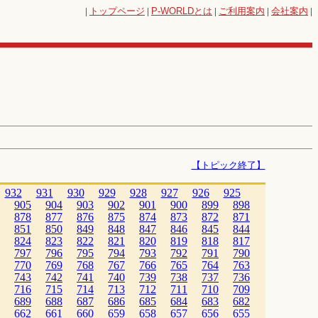
|
トップページ
|
P-WORLD
とは
|
ご利用案内
|
会社案内
|
【トピック終了】
932
931
930
929
928
927
926
925
905
904
903
902
901
900
899
898
878
877
876
875
874
873
872
871
851
850
849
848
847
846
845
844
824
823
822
821
820
819
818
817
797
796
795
794
793
792
791
790
770
769
768
767
766
765
764
763
743
742
741
740
739
738
737
736
716
715
714
713
712
711
710
709
689
688
687
686
685
684
683
682
662
661
660
659
658
657
656
655