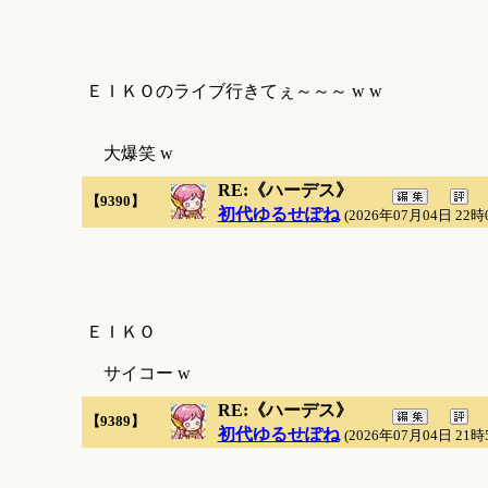
ＥＩＫＯのライブ行きてぇ～～～ w w
大爆笑 w
RE:《ハーデス》
【9390】
初代ゆるせぽね
(2026年07月04日 22時
ＥＩＫＯ
サイコー w
RE:《ハーデス》
【9389】
初代ゆるせぽね
(2026年07月04日 21時