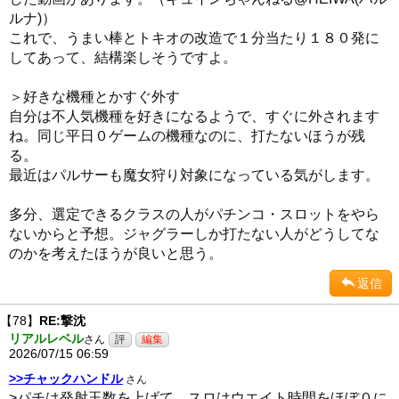
ルナ)）
これで、うまい棒とトキオの改造で１分当たり１８０発に
してあって、結構楽しそうですよ。
＞好きな機種とかすぐ外す
自分は不人気機種を好きになるようで、すぐに外されます
ね。同じ平日０ゲームの機種なのに、打たないほうが残
る。
最近はパルサーも魔女狩り対象になっている気がします。
多分、選定できるクラスの人がパチンコ・スロットをやら
ないからと予想。ジャグラーしか打たない人がどうしてな
のかを考えたほうが良いと思う。
返信
【78】
RE:撃沈
リアルレベル
さん
2026/07/15 06:59
>>チャックハンドル
さん
>パチは発射玉数を上げて、スロはウエイト時間をほぼ０に