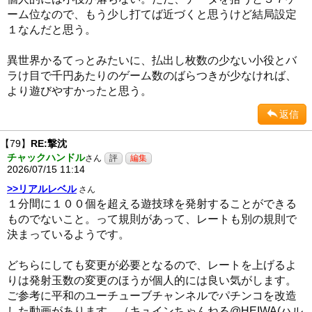
ーム位なので、もう少し打てば近づくと思うけど結局設定
１なんだと思う。
異世界かるてっとみたいに、払出し枚数の少ない小役とバ
ラけ目で千円あたりのゲーム数のばらつきが少なければ、
より遊びやすかったと思う。
返信
【79】
RE:撃沈
チャックハンドル
さん
2026/07/15 11:14
>>リアルレベル
さん
１分間に１００個を超える遊技球を発射することができる
ものでないこと。って規則があって、レートも別の規則で
決まっているようです。
どちらにしても変更が必要となるので、レートを上げるよ
りは発射玉数の変更のほうが個人的には良い気がします。
ご参考に平和のユーチューブチャンネルでパチンコを改造
した動画があります。（キュインちゃんねる@HEIWA(ハル