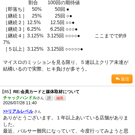
割合 100回の期待値
［即落ち］ 50% 50回 ●
［継続１］ 25% 25回 ○●
［継続２］12.5% 12.5回 ○○●
［継続３］6.25% 6.25回 ○○○●
［継続４］3.125% 3.125回 ○○○○● ここまでで約9
7%
［５以上］3.125% 3.125回 ○○○○○●
マイスロのミッションを見る限り、５連以上クリア未達が
結構いるので実際、ヒキ負けが多そう。
返信
【85】
RE:会員カードと媒体取材について
チャックハンドル
さん
2026/07/28 11:40
>>リアルレベル
さん
ありがとうございます。１年以上あいている店舗がありま
した。
最近、パルサー難民になっていて、今度行ってみようと思