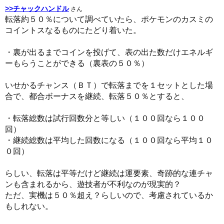
>>チャックハンドル
さん
転落約５０％について調べていたら、ポケモンのカスミの
コイントスなるものにたどり着いた。
・裏が出るまでコインを投げて、表の出た数だけエネルギ
ーもらうことができる（裏表の５０％）
いせかるチャンス（ＢＴ）で転落までを１セットとした場
合で、都合ボーナスを継続、転落５０％とすると、
・転落総数は試行回数分と等しい（１００回なら１００
回）
・継続総数は平均した回数になる（１００回なら平均１０
０回）
らしい、転落は平等だけど継続は運要素、奇跡的な連チャ
ンも含まれるから、遊技者が不利なのが現実的？
ただ、実機は５０％超え？らしいので、考慮されているか
もしれない。