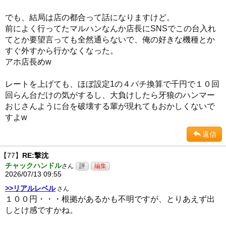
でも、結局は店の都合って話になりますけど。
前によく行ってたマルハンなんか店長にSNSでこの台入れ
てとか要望言っても全然通らないで、俺の好きな機種とか
すぐ外すから行かなくなった。
アホ店長めw
レートを上げても、ほぼ設定1の４パチ換算で千円で１０回
回らん台だけの気がするし、大負けしたら牙狼のハンマー
おじさんように台を破壊する輩が現れてもおかしくないで
すよw
返信
【77】
RE:撃沈
チャックハンドル
さん
2026/07/13 09:55
>>リアルレベル
さん
１００円・・・根拠があるかも不明ですが、とりあえず出
しとけ感ですかね。