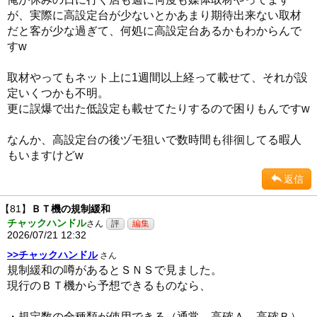
が、実際に高設定台が少ないとかあまり期待出来ない取材
だと客が少な過ぎて、何処に高設定台あるかもわからんで
すw
取材やってもネット上に1週間以上経って載せて、それが設
定いくつかも不明。
更に誤爆で出た低設定も載せてたりするので困りもんですw
なんか、高設定台の後ヅモ狙いで数時間も徘徊してる暇人
もいますけどw
返信
【81】
ＢＴ機の規制緩和
チャックハンドル
さん
2026/07/21 12:32
>>チャックハンドル
さん
規制緩和の噂があるとＳＮＳで見ました。
現行のＢＴ機から予想できるものなら、
・規定数の全種類が使用できる（通常、高確Ａ、高確Ｂ）