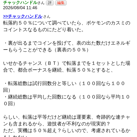
チャックハンドル
さん
2026/08/04 11:46
>>チャックハンドル
さん
転落約５０％について調べていたら、ポケモンのカスミの
コイントスなるものにたどり着いた。
・裏が出るまでコインを投げて、表の出た数だけエネルギ
ーもらうことができる（裏表の５０％）
いせかるチャンス（ＢＴ）で転落までを１セットとした場
合で、都合ボーナスを継続、転落５０％とすると、
・転落総数は試行回数分と等しい（１００回なら１００
回）
・継続総数は平均した回数になる（１００回なら平均１０
０回）
らしい、転落は平等だけど継続は運要素、奇跡的な連チャ
ンも含まれるから、遊技者が不利なのが現実的？
ただ、実機は５０％超え？らしいので、考慮されているか