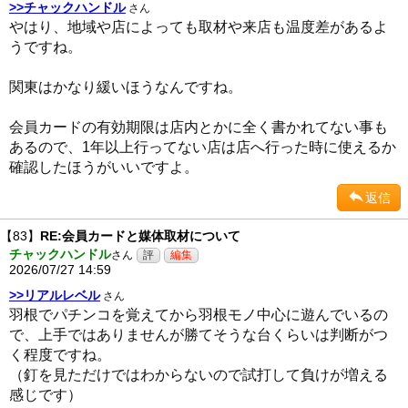
>>チャックハンドル
さん
やはり、地域や店によっても取材や来店も温度差があるよ
うですね。
関東はかなり緩いほうなんですね。
会員カードの有効期限は店内とかに全く書かれてない事も
あるので、1年以上行ってない店は店へ行った時に使えるか
確認したほうがいいですよ。
返信
【83】
RE:会員カードと媒体取材について
チャックハンドル
さん
2026/07/27 14:59
>>リアルレベル
さん
羽根でパチンコを覚えてから羽根モノ中心に遊んでいるの
で、上手ではありませんが勝てそうな台くらいは判断がつ
く程度ですね。
（釘を見ただけではわからないので試打して負けが増える
感じです）