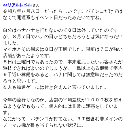
>>リアルレベル
さん
令和八年八月八日 だったらしいです。パチンコだけでは
なくて開運系もイベント日だったみたいですね。
自分はハナハナを打たないので８日は外していたのです
が、８月７日でハナの日かどちらだろうとは気になったい
ました。
マイホとその周辺は８日が正解でした。隣町は７日が強い
店舗があったようです。
８日は土曜日でもあったので、本来還元したいお客さんが
遊技できればよいのでしょうが、一島以上ある機種で平均
９千近い稼働をみると、ハナに関しては無意味だったのだ
ろうと思います。
友人も抽選ゲーには付き合えんと言っていました。
今年の流行りなのか、店舗の平均差枚が１０００枚を超え
るような所もあって、個人的には非常に迷惑をしていま
す。
なにがって、パチンコが打てない。ＢＴ機含む非メインの
ノーマル機が目も当てられない状況に。