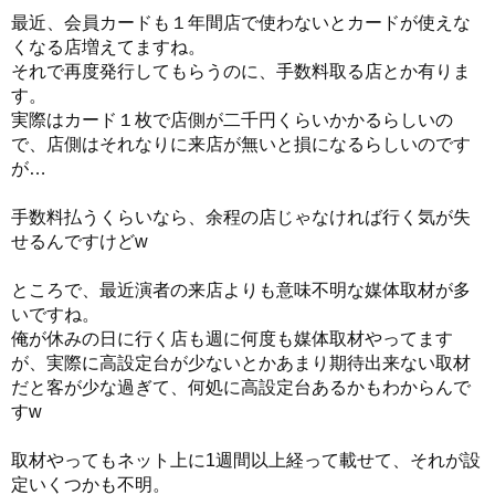
最近、会員カードも１年間店で使わないとカードが使えな
くなる店増えてますね。
それで再度発行してもらうのに、手数料取る店とか有りま
す。
実際はカード１枚で店側が二千円くらいかかるらしいの
で、店側はそれなりに来店が無いと損になるらしいのです
が…
手数料払うくらいなら、余程の店じゃなければ行く気が失
せるんですけどw
ところで、最近演者の来店よりも意味不明な媒体取材が多
いですね。
俺が休みの日に行く店も週に何度も媒体取材やってます
が、実際に高設定台が少ないとかあまり期待出来ない取材
だと客が少な過ぎて、何処に高設定台あるかもわからんで
すw
取材やってもネット上に1週間以上経って載せて、それが設
定いくつかも不明。