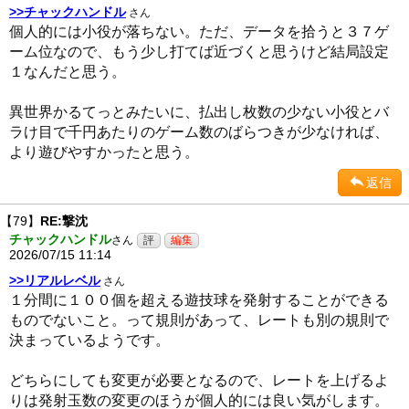
>>チャックハンドル
さん
個人的には小役が落ちない。ただ、データを拾うと３７ゲ
ーム位なので、もう少し打てば近づくと思うけど結局設定
１なんだと思う。
異世界かるてっとみたいに、払出し枚数の少ない小役とバ
ラけ目で千円あたりのゲーム数のばらつきが少なければ、
より遊びやすかったと思う。
返信
【79】
RE:撃沈
チャックハンドル
さん
2026/07/15 11:14
>>リアルレベル
さん
１分間に１００個を超える遊技球を発射することができる
ものでないこと。って規則があって、レートも別の規則で
決まっているようです。
どちらにしても変更が必要となるので、レートを上げるよ
りは発射玉数の変更のほうが個人的には良い気がします。