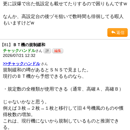
更に誤爆で出た低設定も載せてたりするので困りもんですw
なんか、高設定台の後ヅモ狙いで数時間も徘徊してる暇人
もいますけどw
返信
【81】
ＢＴ機の規制緩和
チャックハンドル
さん
2026/07/21 12:32
>>チャックハンドル
さん
規制緩和の噂があるとＳＮＳで見ました。
現行のＢＴ機から予想できるものなら、
・規定数の全種類が使用できる（通常、高確Ａ、高確Ｂ）
じゃないかなと思う。
例えば３枚→２枚→１枚と移行して旧４号機風のものや獲
得枚数の増加。
これは、現行機にないから規制しているものと推測でき
る。