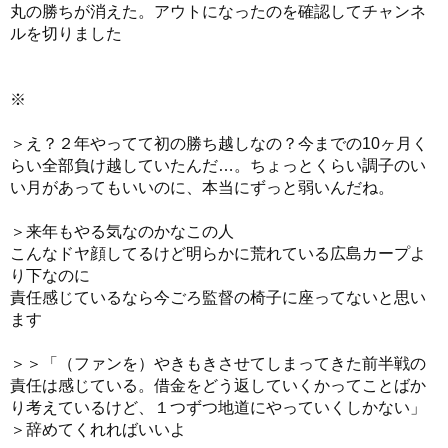
丸の勝ちが消えた。アウトになったのを確認してチャンネ
ルを切りました
※
＞え？２年やってて初の勝ち越しなの？今までの10ヶ月く
らい全部負け越していたんだ…。ちょっとくらい調子のい
い月があってもいいのに、本当にずっと弱いんだね。
＞来年もやる気なのかなこの人
こんなドヤ顔してるけど明らかに荒れている広島カープよ
り下なのに
責任感じているなら今ごろ監督の椅子に座ってないと思い
ます
＞＞「（ファンを）やきもきさせてしまってきた前半戦の
責任は感じている。借金をどう返していくかってことばか
り考えているけど、１つずつ地道にやっていくしかない」
＞辞めてくれればいいよ