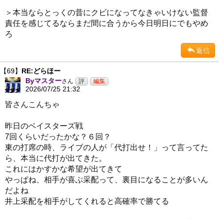
＞本当ならとっくの昔にクビになってなきゃいけない監督
責任を感じてるならまだ間に合うから今日明日にでもやめ
ろ
返信
【69】
RE:どらほー
Byマスター
さん
2026/07/25 21:32
皆さんこんちゃ
昨日のベイスターズ戦
7回くらいだったかな？６回？
東の打席の時、ライブの人が「代打出せ！」って言ってた
ら、本当に代打が出てきた。
これにはかすかな希望が出てきて
やっぱね、相手が喜ぶ采配って、裏目になることが多いん
だよね
井上采配を相手がしてくれると高確率で勝てる