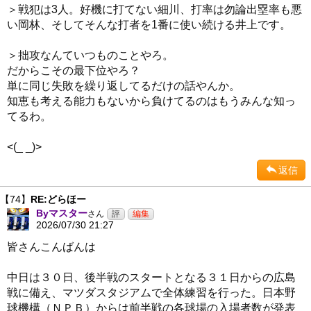
＞戦犯は3人。好機に打てない細川、打率は勿論出塁率も悪
い岡林、そしてそんな打者を1番に使い続ける井上です。
＞拙攻なんていつものことやろ。
だからこその最下位やろ？
単に同じ失敗を繰り返してるだけの話やんか。
知恵も考える能力もないから負けてるのはもうみんな知っ
てるわ。
<(_ _)>
返信
【74】
RE:どらほー
Byマスター
さん
2026/07/30 21:27
皆さんこんばんは
中日は３０日、後半戦のスタートとなる３１日からの広島
戦に備え、マツダスタジアムで全体練習を行った。日本野
球機構（ＮＰＢ）からは前半戦の各球場の入場者数が発表