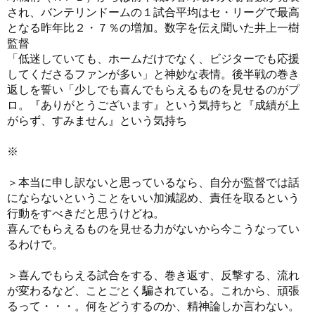
され、バンテリンドームの１試合平均はセ・リーグで最高
となる昨年比２・７％の増加。数字を伝え聞いた井上一樹
監督
「低迷していても、ホームだけでなく、ビジターでも応援
してくださるファンが多い」と神妙な表情。後半戦の巻き
返しを誓い「少しでも喜んでもらえるものを見せるのがプ
ロ。『ありがとうございます』という気持ちと『成績が上
がらず、すみません』という気持ち
※
＞本当に申し訳ないと思っているなら、自分が監督では話
にならないということをいい加減認め、責任を取るという
行動をすべきだと思うけどね。
喜んでもらえるものを見せる力がないから今こうなってい
るわけで。
＞喜んでもらえる試合をする、巻き返す、反撃する、流れ
が変わるなど、ことごとく騙されている。これから、頑張
るって・・・。何をどうするのか、精神論しか言わない。