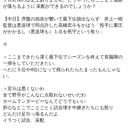
が落ちるように 采配ができるのでしょうか？
【中日】序盤の拙攻が響いて最下位脱出ならず 井上一樹
監督は悪送球で同点許した高橋宏斗をかばう「投手に重圧
がかかるし（悪送球も）１点を死守という焦り」
※
＞ここまできたら潔く最下位でシーズンを終えて首脳陣の
一掃をしていただきたい。
へたに５位や4位になって残られたらたまったもんじゃな
い。
＞宏斗は悪くないわ
全て野手がこんなに点取れないせいだわ
ホームランダービーなんてどうでもいい
肝心なとこでことごとく試合壊す中継ぎたちにも怒り
どんだけ足引っ張るんだよ
イラつく試合、采配