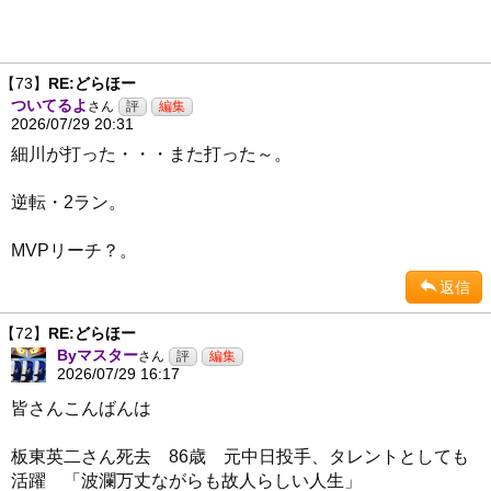
【73】
RE:どらほー
ついてるよ
さん
2026/07/29 20:31
細川が打った・・・また打った～。
逆転・2ラン。
MVPリーチ？。
返信
【72】
RE:どらほー
Byマスター
さん
2026/07/29 16:17
皆さんこんばんは
板東英二さん死去 86歳 元中日投手、タレントとしても
活躍 「波瀾万丈ながらも故人らしい人生」