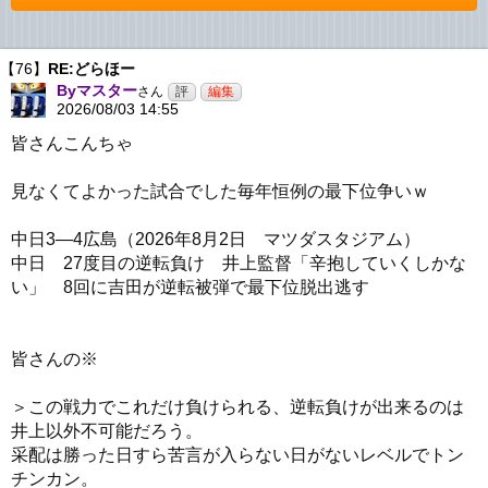
【76】
RE:どらほー
Byマスター
さん
2026/08/03 14:55
皆さんこんちゃ
見なくてよかった試合でした毎年恒例の最下位争いｗ
中日3―4広島（2026年8月2日 マツダスタジアム）
中日 27度目の逆転負け 井上監督「辛抱していくしかな
い」 8回に吉田が逆転被弾で最下位脱出逃す
皆さんの※
＞この戦力でこれだけ負けられる、逆転負けが出来るのは
井上以外不可能だろう。
采配は勝った日すら苦言が入らない日がないレベルでトン
チンカン。