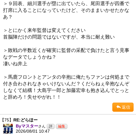
＞９回表、細川選手が塁に出ていたら、尾田選手が四番で
打席に入ることになっていたけど、そのままいかせたかな
あ？
＞とにかく来年監督は変えてください
首脳陣だけの問題ではないですが、本当に耐え難い
＞敗戦の半数近くが確実に監督の采配で負けたと言う見事
なデータでしょうかね？
凄いね井上
＞馬鹿フロントとアンタの辛抱に俺たちファンは何処まで
付き合わされなきゃいけないんだ？くだらねぇ辛抱なんぞ
しなくて結構！大島宇一郎と加藤宏幸も抱き込んでとっと
と辞めろ！失せやがれ！！
返信
【75】
RE:どらほー
Byマスター
さん
2026/08/01 10:47