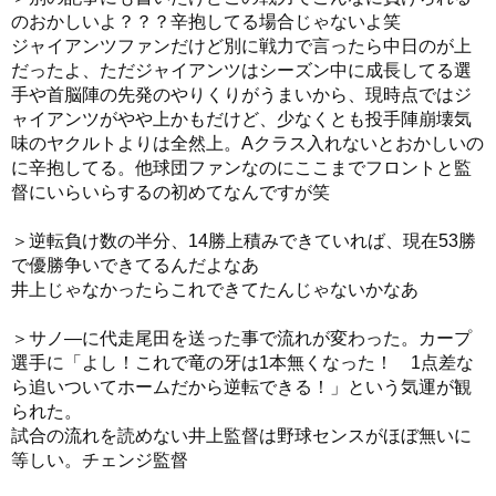
のおかしいよ？？？辛抱してる場合じゃないよ笑
ジャイアンツファンだけど別に戦力で言ったら中日のが上
だったよ、ただジャイアンツはシーズン中に成長してる選
手や首脳陣の先発のやりくりがうまいから、現時点ではジ
ャイアンツがやや上かもだけど、少なくとも投手陣崩壊気
味のヤクルトよりは全然上。Aクラス入れないとおかしいの
に辛抱してる。他球団ファンなのにここまでフロントと監
督にいらいらするの初めてなんですが笑
＞逆転負け数の半分、14勝上積みできていれば、現在53勝
で優勝争いできてるんだよなあ
井上じゃなかったらこれできてたんじゃないかなあ
＞サノ―に代走尾田を送った事で流れが変わった。カープ
選手に「よし！これで竜の牙は1本無くなった！ 1点差な
ら追いついてホームだから逆転できる！」という気運が観
られた。
試合の流れを読めない井上監督は野球センスがほぼ無いに
等しい。チェンジ監督