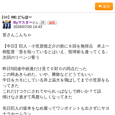
返信
【68】
RE:どらほー
Byマスター
さん
2026/07/20 14:43
皆さんこんちゃ
【中日】巨人・小笠原慎之介の前に６回を無得点 井上一
樹監督「昔を知っているとはいえ、投球術も違ってくる」
次回のリベンジ誓う
昨日5回途中経過だけ見て０対０の同点だった
この時あきらめた。いや、勝敗などどうでもいい
中日をカモにしている井上温大を飛ばしてまで小笠原をも
ってきた
これだけコケにされてやられっぱなしで終いか？て話
情けなさ過ぎて馬鹿らしくなってきた
先日巨人の坂本をなめ腐ってワンポイントも出さずにサヨ
ナラホームラン