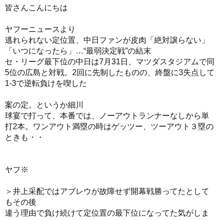
皆さんこんにちは
ヤフーニュースより
逃れられない定位置、中日ファンが皮肉「絶対譲らない」
「いつになったら」…“最弱決定戦”の結末
セ・リーグ最下位の中日は7月31日、マツダスタジアムで同
5位の広島と対戦。2回に先制したものの、終盤に3失点して
1-3で逆転負けを喫した
案の定。というか細川
球宴で打って、本番では、ノーアウトランナーなしから単
打2本。ワンアウト満塁の時はゲッツー、ツーアウト３塁の
ときも・・
ヤフ※
＞井上采配ではアブレウが故障せず開幕戦勝ってたとして
もその後
違う理由で負け続けて定位置の最下位になってた気がしま