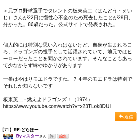
＞元プロ野球選手でタレントの板東英二（ばんどう・えい
じ）さんが22日に慢性心不全のため死去したことが28日、
分かった。86歳だった。公式サイトで発表された。
個人的には特別な思い入れはないけど、自身が生まれるこ
ろ、ドラゴンズの投手として活躍されていて、地元ではヒ
ーローだったことを聞かされています。そんなこともあっ
て少なからず縁やゆかりがあります
一番はやはりモエドラですね。７４年のモエドラは特別で
それしか知らないです
板東英二 - 燃えよドラゴンズ！（1974）
https://www.youtube.com/watch?v=x23TLok8DUI
返信
【71】
RE:どらほー
Byマスター
さん