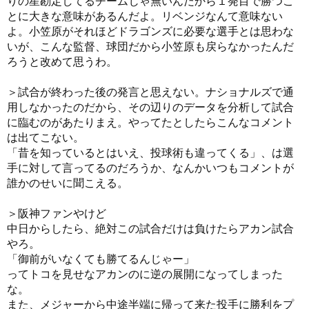
りの星勘定してるチームじゃ無いんだから１発目で勝つこ
とに大きな意味があるんだよ。リベンジなんて意味ない
よ。小笠原がそれほどドラゴンズに必要な選手とは思わな
いが、こんな監督、球団だから小笠原も戻らなかったんだ
ろうと改めて思うわ。
＞試合が終わった後の発言と思えない。ナショナルズで通
用しなかったのだから、その辺りのデータを分析して試合
に臨むのがあたりまえ。やってたとしたらこんなコメント
は出てこない。
「昔を知っているとはいえ、投球術も違ってくる」、は選
手に対して言ってるのだろうか、なんかいつもコメントが
誰かのせいに聞こえる。
＞阪神ファンやけど
中日からしたら、絶対この試合だけは負けたらアカン試合
やろ。
「御前がいなくても勝てるんじゃー」
ってトコを見せなアカンのに逆の展開になってしまった
な。
また、メジャーから中途半端に帰って来た投手に勝利をプ