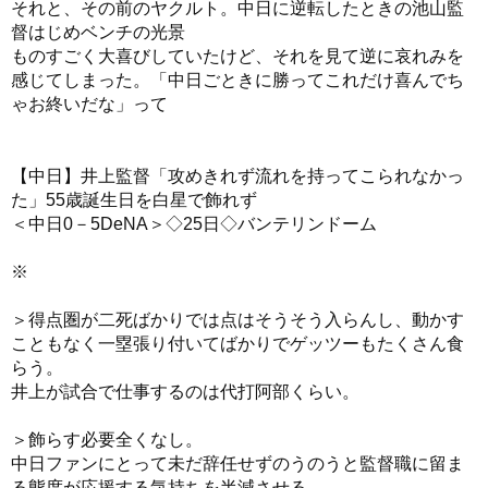
それと、その前のヤクルト。中日に逆転したときの池山監
督はじめベンチの光景
ものすごく大喜びしていたけど、それを見て逆に哀れみを
感じてしまった。「中日ごときに勝ってこれだけ喜んでち
ゃお終いだな」って
【中日】井上監督「攻めきれず流れを持ってこられなかっ
た」55歳誕生日を白星で飾れず
＜中日0－5DeNA＞◇25日◇バンテリンドーム
※
＞得点圏が二死ばかりでは点はそうそう入らんし、動かす
こともなく一塁張り付いてばかりでゲッツーもたくさん食
らう。
井上が試合で仕事するのは代打阿部くらい。
＞飾らす必要全くなし。
中日ファンにとって未だ辞任せずのうのうと監督職に留ま
る態度が応援する気持ちを半減させる。