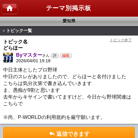
テーマ別掲示板
愛知県
トピック一覧
<
トピック名
どらほー
Byマスター
さん
2026/04/01 19:18
中日主体としたプロ野球
中日のスレがありましたので、どらほーと名付けました
こちらは気分次第で書き込んでいきます
ま、愚痴が9割と思います
去年からキサインで書いてますけど、今日から野球関連は
こちらで
※尚、P-WORLDの利用規約を厳守願います。
返信できます