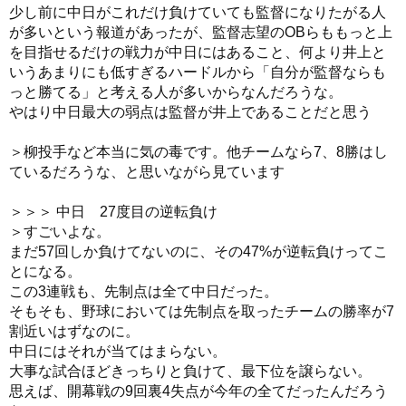
少し前に中日がこれだけ負けていても監督になりたがる人
が多いという報道があったが、監督志望のOBらももっと上
を目指せるだけの戦力が中日にはあること、何より井上と
いうあまりにも低すぎるハードルから「自分が監督ならも
っと勝てる」と考える人が多いからなんだろうな。
やはり中日最大の弱点は監督が井上であることだと思う
＞柳投手など本当に気の毒です。他チームなら7、8勝はし
ているだろうな、と思いながら見ています
＞＞＞ 中日 27度目の逆転負け
＞すごいよな。
まだ57回しか負けてないのに、その47%が逆転負けってこ
とになる。
この3連戦も、先制点は全て中日だった。
そもそも、野球においては先制点を取ったチームの勝率が7
割近いはずなのに。
中日にはそれが当てはまらない。
大事な試合ほどきっちりと負けて、最下位を譲らない。
思えば、開幕戦の9回裏4失点が今年の全てだったんだろう