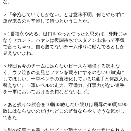
な。
＞「辛抱していくしかない」とは意味不明。何もやらずに
運が来るのを辛抱して待つということか。
＞1番福永やめる。樋口をやっと使ったと思えば、外野じゃ
なくセカンド。バヤシは復調待ちでスタメン出場って平気
で言っちゃう。自ら勝てないチーム作りに励んでるとしか
見えないよね。
＞球団も今のチームに足らないピースを補強する訳もな
く、ウソ泣きの会見とファンを蔑ろにするのもいい加減に
してほしい。一軍ベンチの置物化しているO選手と何故入れ
替えない。一軍レベルの走力、守備力、打撃力がない選手
を一軍においておける余裕などないはず。
＞あと残り43試合を10勝33敗しない限りは屈辱の90周年90
敗にはならないのだけれどこの監督ならやりそうな気がし
てきた
＞別の記事にも書いたけどこの戦力でこんなに負けられる