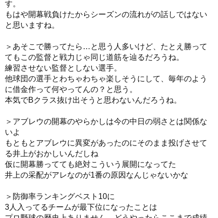
す。
もはや開幕戦負けたからシーズンの流れがの話しではない
と思いますね。
＞あそこで勝ってたら…と思う人多いけど、たとえ勝って
てもこの監督と戦力じゃ同じ道筋を辿るだろうね。
練習させない監督としない選手。
他球団の選手とわちゃわちゃ楽しそうにして、毎年のよう
に借金作って何やってんの？と思う。
本気でBクラス抜け出そうと思わないんだろうね。
＞アブレウの開幕のやらかしは今の中日の弱さとは関係な
いよ
もともとアブレウに異変があったのにそのまま投げさせて
る井上がおかしいんだしね
仮に開幕勝ってても絶対こういう展開になってた
井上の采配がアレなのが1番の原因なんじゃないかな
＞防御率ランキングベスト10に
3人入ってるチームが最下位になったことは
プロ野球の歴史上ありません。どうやったらここまで成績