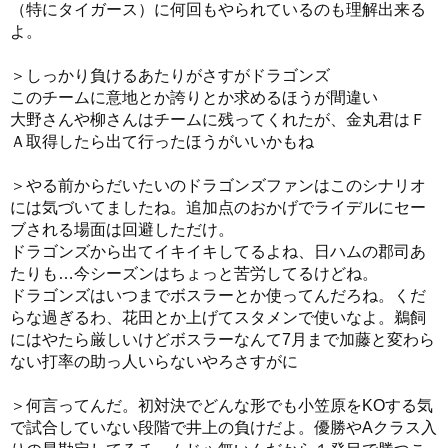
（特にタイガース）に何回もやられているのも理解出来る
よ。
＞しっかり負けるあたりがさすがドラゴンズ
このチームに意地とか誇りとか求めるほうが間違い
大野さんや柳さんはチームに残ってくれたが、金丸君はＦ
Ａ取得したら出て行ったほうがいいかもね
＞やる前からだいたいのドラゴンズファンはこのシナリオ
には気づいてましたね。追加点のおかげでライデルにセー
ブされる場面は回避しただけ。
ドラゴンズから出てイキイキしてるよね、日ハムの郡司あ
たりも…今シーズンはちょっと苦労してるけどね。
ドラゴンズはいつまでボスラーとか使ってんだろね。くだ
らな過ぎるわ、花田とか上げてスタメンで使いなよ。鵜飼
にはやたら厳しいけどボスラーなんて7月まで加藤と変わら
ない打率の助っ人いらないやろさすがに
＞何言ってんだ。初対決でどんな形でも小笠原をKOする気
で試合していない段階で井上の負けだよ。優勝やAクラス入