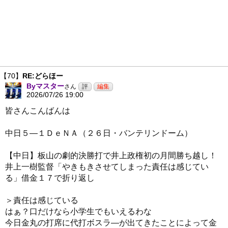
【70】
RE:どらほー
Byマスター
さん
2026/07/26 19:00
皆さんこんばんは
中日５―１ＤｅＮＡ（２６日・バンテリンドーム）
【中日】板山の劇的決勝打で井上政権初の月間勝ち越し！
井上一樹監督「やきもきさせてしまった責任は感じてい
る」借金１７で折り返し
＞責任は感じている
はぁ？口だけなら小学生でもいえるわな
今日金丸の打席に代打ボスラ―が出てきたことによって金