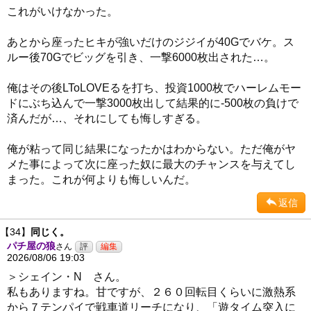
これがいけなかった。
あとから座ったヒキが強いだけのジジイが40Gでバケ。ス
ルー後70Gでビッグを引き、一撃6000枚出された…。
俺はその後LToLOVEるを打ち、投資1000枚でハーレムモー
ドにぶち込んで一撃3000枚出して結果的に-500枚の負けで
済んだが…、それにしても悔しすぎる。
俺が粘って同じ結果になったかはわからない。ただ俺がヤ
メた事によって次に座った奴に最大のチャンスを与えてし
まった。これが何よりも悔しいんだ。
返信
【34】
同じく。
パチ屋の狼
さん
2026/08/06 19:03
＞シェイン・N さん。
私もありますね。甘ですが、２６０回転目くらいに激熱系
から７テンパイで戦車道リーチになり、「遊タイム突入に