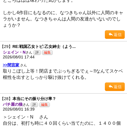
ところはほぼ味わった気がします。
しかし4作目にもなるのに、なつきちゃん以外に人間のキャ
ラがいません。なつきちゃんは人間の友達がいないのでし
ょうか？
返信
【29】
RE:戦国乙女トピ:乙女紳士（よう...
シェイン・N
さん
2026/08/01 17:44
>>間宮家
さん
取りこぼし上等！閉店までぶっちぎるでぇ～!!なんてスケベ
根性を出すとしっかり駆け抜けてくれる。
返信
【28】
本当にその振り分け率？
パチ屋の狼
さん
2026/08/01 16:39
＞シェイン・N さん
自分は、初打ち時に４０回くらい当てたのに、１４００個