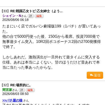
【33】
RE:戦国乙女トピ:乙女紳士（よう...
シェイン・N
さん
2026/08/06 06:18
たまにいく店でガルパン劇場版199（1パチ）が置いてあっ
た。
他の台で5000円使った後、150Gから着席。投資7000発で
無事遊タイム突入。10R2回ポコボーナス2回の2700発獲得
で終了。
しかしあれだ。激熱演出が一旦外れて遊タイムに突入する
仕様。あれは本当によくない。甘のほうだけど昔あれで本
当に当たった事あったからな。
返信
【32】
RE:場所的に。
間宮家
さん
2026/08/03 08:50
>>パチ屋の狼
さん