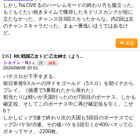
しかしToLOVEるのハーレムモードの終わり方も腹立った。
もぐもぐたい焼きタイムで獲得したモドリスカンクが役に
立たなかった。チャンス目3回スカったからな。内2回は左
のチャンスキャラだった。まぁ一番低いほうではあるけ
ど。
返信
【35】
RE:戦国乙女トピ:乙女紳士（よう...
シェイン・N
さん
2026/08/08 20:51
パチスロが下手すぎる。
前日単発9スルーの沖ドキゴールド（5スロ）を朝イチから
プレイ。（抽選で5番取れたから座れた）
初当たりは軽いが天国行ったのが7回目のボーナス。しかも
確定役。そしてこのボーナス中に再び確定役を引く。こぜ
6？
しかしビッグ3連で終わり次の天国も5回目のボーナスでビ
ッグ2バケ3の5連。その後バケを1回引くが400ハマって心
ポキってヤメ。-2200枚。