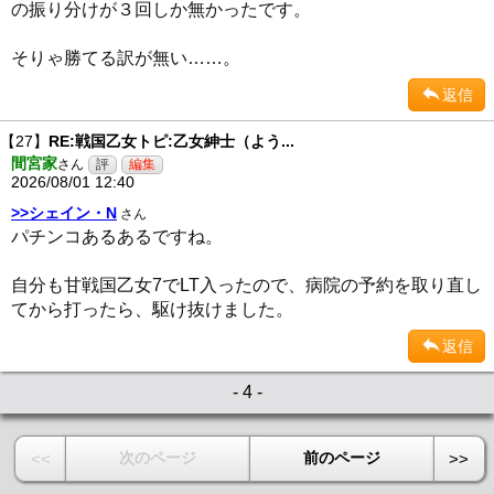
の振り分けが３回しか無かったです。
そりゃ勝てる訳が無い……。
返信
【27】
RE:戦国乙女トピ:乙女紳士（よう...
間宮家
さん
2026/08/01 12:40
>>シェイン・N
さん
パチンコあるあるですね。
自分も甘戦国乙女7でLT入ったので、病院の予約を取り直し
てから打ったら、駆け抜けました。
返信
- 4 -
次のページ
前のページ
<<
>>