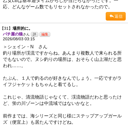
乙女LBは基本遊タイムからしか当たらなかったです。一
応、どんなゲーム数でもリセットされなかったので。
返信
【31】
場所的に。
パチ屋の狼
さん
2026/08/03 03:15
＞シェイン・N さん
釣り場所が渓流ですからね。あんまり複数人で来られる所
でもないので。ヌシ釣りの場所は、おそらく山上湖だと思
われ……。
たぶん、１人で釣るのが好きなんでしょう。一応ですがラ
イフジャケットもちゃんと着てるし。
これじゃ、清流物語じゃなくて、渓流物語だわと思ったけ
ど、蛍の川ゾーンは中流域ではないかなと。
前作までは、海シリーズと同じ様にステップアップガール
ズ（便宜上）も居たんですけどね。