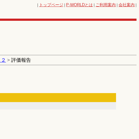
|
トップページ
|
P-WORLD
とは
|
ご利用案内
|
会社案内
|
ｎ２
> 評価報告