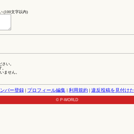
(100文字以内)
ださい。
す。
ていません。
ンバー登録
|
プロフィール編集
|
利用規約
|
違反投稿を見付け
© P-WORLD