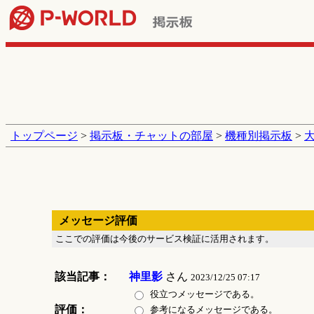
トップページ
>
掲示板・チャットの部屋
>
機種別掲示板
>
メッセージ評価
ここでの評価は今後のサービス検証に活用されます。
該当記事：
神里影
さん
2023/12/25 07:17
役立つメッセージである。
評価：
参考になるメッセージである。