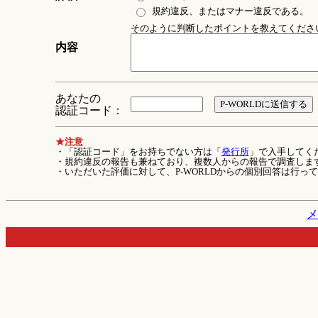
規約違反、またはマナー違反である。
そのように判断したポイントを教えてください 
内容
あなたの
認証コード：
★注意
・「認証コード」をお持ちでない方は「
発行所
」で入手してく
・規約違反の報告も兼ねており、複数人からの報告で調査しま
・いただいた評価に対して、P-WORLDからの個別回答は行っ
メ