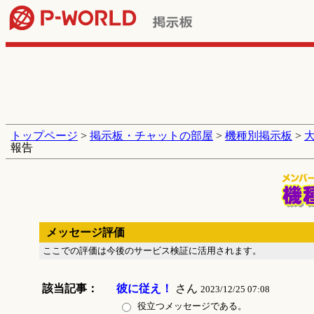
トップページ
>
掲示板・チャットの部屋
>
機種別掲示板
>
報告
メッセージ評価
ここでの評価は今後のサービス検証に活用されます。
該当記事：
彼に従え！
さん
2023/12/25 07:08
役立つメッセージである。