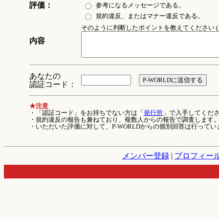
評価：
参考になるメッセージである。
規約違反、またはマナー違反である。
そのように判断したポイントを教えてください (1
内容
あなたの
認証コード：
★注意
・「認証コード」をお持ちでない方は「
発行所
」で入手してくだ
・規約違反の報告も兼ねており、複数人からの報告で調査します
・いただいた評価に対して、P-WORLDからの個別回答は行ってい
メンバー登録
|
プロフィー