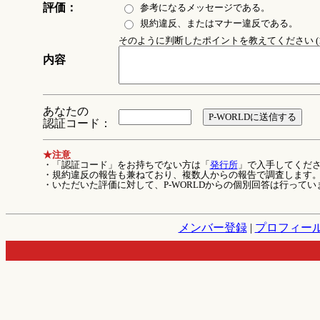
評価：
参考になるメッセージである。
規約違反、またはマナー違反である。
そのように判断したポイントを教えてください (1
内容
あなたの
認証コード：
★注意
・「認証コード」をお持ちでない方は「
発行所
」で入手してくだ
・規約違反の報告も兼ねており、複数人からの報告で調査します
・いただいた評価に対して、P-WORLDからの個別回答は行ってい
メンバー登録
|
プロフィー