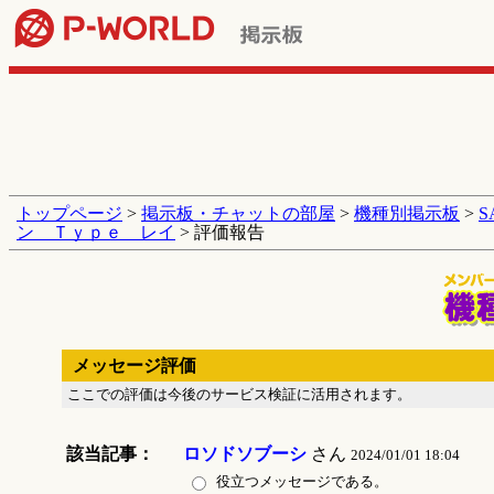
トップページ
>
掲示板・チャットの部屋
>
機種別掲示板
>
ン Ｔｙｐｅ レイ
> 評価報告
メッセージ評価
ここでの評価は今後のサービス検証に活用されます。
該当記事：
ロソドソブーシ
さん
2024/01/01 18:04
役立つメッセージである。