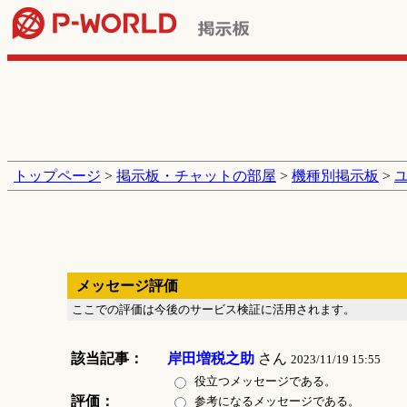
トップページ
>
掲示板・チャットの部屋
>
機種別掲示板
>
メッセージ評価
ここでの評価は今後のサービス検証に活用されます。
該当記事：
岸田増税之助
さん
2023/11/19 15:55
役立つメッセージである。
評価：
参考になるメッセージである。