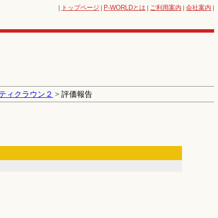
|
トップページ
|
P-WORLD
とは
|
ご利用案内
|
会社案内
|
ティクラウン２
> 評価報告