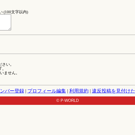
(100文字以内)
ださい。
す。
ていません。
ンバー登録
|
プロフィール編集
|
利用規約
|
違反投稿を見付け
© P-WORLD