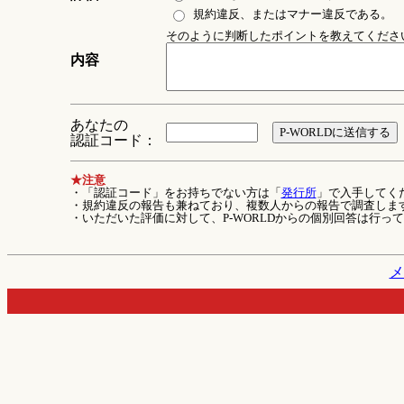
規約違反、またはマナー違反である。
そのように判断したポイントを教えてください 
内容
あなたの
認証コード：
★注意
・「認証コード」をお持ちでない方は「
発行所
」で入手してく
・規約違反の報告も兼ねており、複数人からの報告で調査しま
・いただいた評価に対して、P-WORLDからの個別回答は行っ
メ