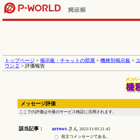
トップページ
>
掲示板・チャットの部屋
>
機種別掲示板
>
ウン２
> 評価報告
メッセージ評価
ここでの評価は今後のサービス検証に活用されます。
該当記事：
arrows
さん
2023/11/05 21:45
役立つメッセージである。