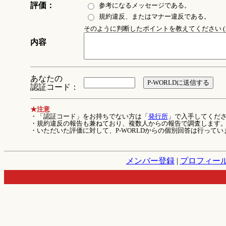
評価：
参考になるメッセージである。
規約違反、またはマナー違反である。
そのように判断したポイントを教えてください (1
内容
あなたの
認証コード：
★注意
・「認証コード」をお持ちでない方は「
発行所
」で入手してくだ
・規約違反の報告も兼ねており、複数人からの報告で調査します
・いただいた評価に対して、P-WORLDからの個別回答は行ってい
メンバー登録
|
プロフィー