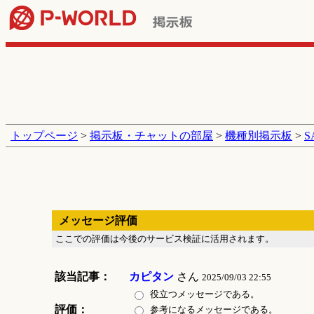
トップページ
>
掲示板・チャットの部屋
>
機種別掲示板
>
メッセージ評価
ここでの評価は今後のサービス検証に活用されます。
該当記事：
カピタン
さん
2025/09/03 22:55
役立つメッセージである。
評価：
参考になるメッセージである。