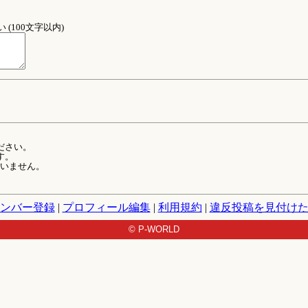
(100文字以内)
ださい。
す。
ていません。
ンバー登録
|
プロフィール編集
|
利用規約
|
違反投稿を見付け
© P-WORLD