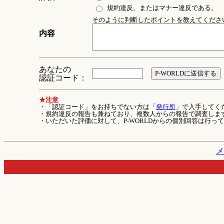
規約違反、またはマナー違反である。
そのように判断したポイントを教えてください 
内容
あなたの
認証コード：
★注意
・「認証コード」をお持ちでない方は「
発行所
」で入手してく
・規約違反の報告も兼ねており、複数人からの報告で調査しま
・いただいた評価に対して、P-WORLDからの個別回答は行っ
メ