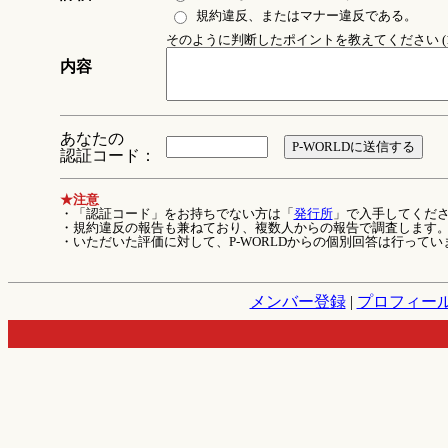
規約違反、またはマナー違反である。
そのように判断したポイントを教えてください (1
内容
あなたの
認証コード：
★注意
・「認証コード」をお持ちでない方は「
発行所
」で入手してくだ
・規約違反の報告も兼ねており、複数人からの報告で調査します
・いただいた評価に対して、P-WORLDからの個別回答は行ってい
メンバー登録
|
プロフィー