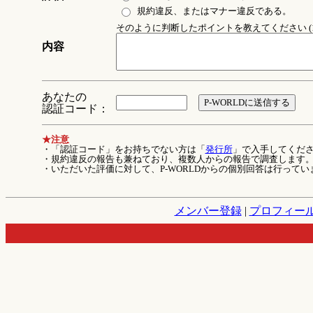
規約違反、またはマナー違反である。
そのように判断したポイントを教えてください (1
内容
あなたの
認証コード：
★注意
・「認証コード」をお持ちでない方は「
発行所
」で入手してくだ
・規約違反の報告も兼ねており、複数人からの報告で調査します
・いただいた評価に対して、P-WORLDからの個別回答は行ってい
メンバー登録
|
プロフィー