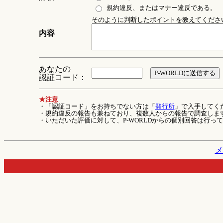
規約違反、またはマナー違反である。
そのように判断したポイントを教えてください 
内容
あなたの
認証コード：
★注意
・「認証コード」をお持ちでない方は「
発行所
」で入手してく
・規約違反の報告も兼ねており、複数人からの報告で調査しま
・いただいた評価に対して、P-WORLDからの個別回答は行っ
メ