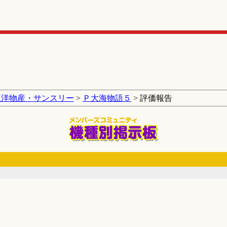
三洋物産・サンスリー
>
Ｐ大海物語５
> 評価報告