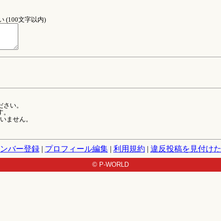
(100文字以内)
ださい。
す。
ていません。
ンバー登録
|
プロフィール編集
|
利用規約
|
違反投稿を見付け
© P-WORLD