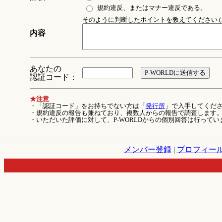
規約違反、またはマナー違反である。
そのように判断したポイントを教えてください (1
内容
あなたの
認証コード：
★注意
・「認証コード」をお持ちでない方は「
発行所
」で入手してくだ
・規約違反の報告も兼ねており、複数人からの報告で調査します
・いただいた評価に対して、P-WORLDからの個別回答は行ってい
メンバー登録
|
プロフィー