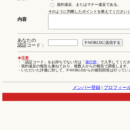
規約違反、またはマナー違反である。
そのように判断したポイントを教えてください (1
内容
あなたの
認証コード：
★注意
・「認証コード」をお持ちでない方は「
発行所
」で入手してくだ
・規約違反の報告も兼ねており、複数人からの報告で調査します
・いただいた評価に対して、P-WORLDからの個別回答は行ってい
メンバー登録
|
プロフィー