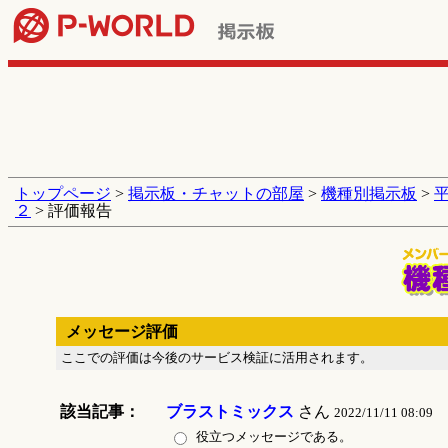
トップページ
>
掲示板・チャットの部屋
>
機種別掲示板
>
２
> 評価報告
メッセージ評価
ここでの評価は今後のサービス検証に活用されます。
該当記事：
ブラストミックス
さん
2022/11/11 08:09
役立つメッセージである。