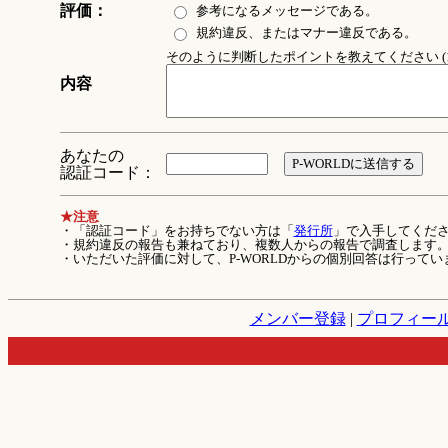
評価：
参考になるメッセージである。
規約違反、またはマナー違反である。
そのように判断したポイントを教えてください (1
内容
あなたの
認証コード：
★注意
・「認証コード」をお持ちでない方は「
発行所
」で入手してくだ
・規約違反の報告も兼ねており、複数人からの報告で調査します
・いただいた評価に対して、P-WORLDからの個別回答は行ってい
メンバー登録
|
プロフィー