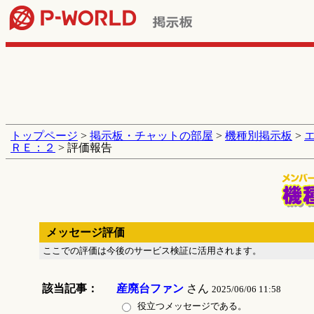
トップページ
>
掲示板・チャットの部屋
>
機種別掲示板
>
ＲＥ：２
> 評価報告
メッセージ評価
ここでの評価は今後のサービス検証に活用されます。
該当記事：
産廃台ファン
さん
2025/06/06 11:58
役立つメッセージである。