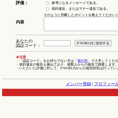
評価：
参考になるメッセージである。
規約違反、またはマナー違反である。
そのように判断したポイントを教えてください (1
内容
あなたの
認証コード：
★注意
・「認証コード」をお持ちでない方は「
発行所
」で入手してくだ
・規約違反の報告も兼ねており、複数人からの報告で調査します
・いただいた評価に対して、P-WORLDからの個別回答は行ってい
メンバー登録
|
プロフィー