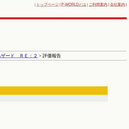
|
トップページ
|
P-WORLD
とは
|
ご利用案内
|
会社案内
|
ハザード ＲＥ：２
> 評価報告