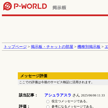
トップページ
>
掲示板・チャットの部屋
>
機種別掲示板
>
メッセージ評価
ここでの評価は今後のサービス検証に活用されます。
該当記事：
アシュラアスラ
さん
2025/06/06 11:33
役立つメッセージである。
評価：
参考になるメッセージである。