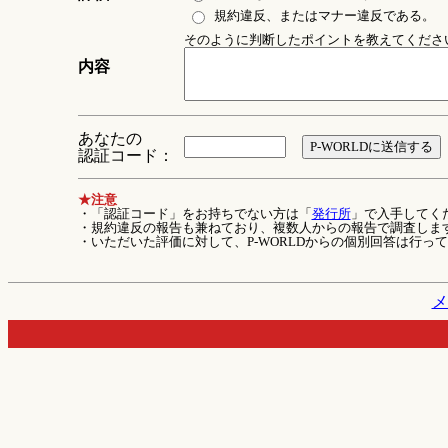
規約違反、またはマナー違反である。
そのように判断したポイントを教えてください 
内容
あなたの
認証コード：
★注意
・「認証コード」をお持ちでない方は「
発行所
」で入手してく
・規約違反の報告も兼ねており、複数人からの報告で調査しま
・いただいた評価に対して、P-WORLDからの個別回答は行っ
メ