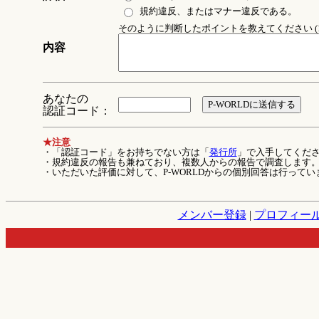
規約違反、またはマナー違反である。
そのように判断したポイントを教えてください (1
内容
あなたの
認証コード：
★注意
・「認証コード」をお持ちでない方は「
発行所
」で入手してくだ
・規約違反の報告も兼ねており、複数人からの報告で調査します
・いただいた評価に対して、P-WORLDからの個別回答は行ってい
メンバー登録
|
プロフィー