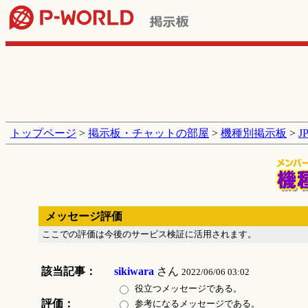
トップページ
>
掲示板・チャットの部屋
>
機種別掲示板
>
J
メッセージ評価
ここでの評価は今後のサービス検証に活用されます。
該当記事：
sikiwara
さん
2022/06/06 03:02
役立つメッセージである。
評価：
参考になるメッセージである。