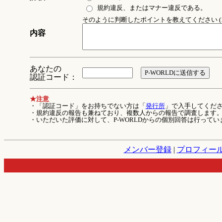
規約違反、またはマナー違反である。
そのように判断したポイントを教えてください (1
内容
あなたの
認証コード：
★注意
・「認証コード」をお持ちでない方は「
発行所
」で入手してくだ
・規約違反の報告も兼ねており、複数人からの報告で調査します
・いただいた評価に対して、P-WORLDからの個別回答は行ってい
メンバー登録
|
プロフィー