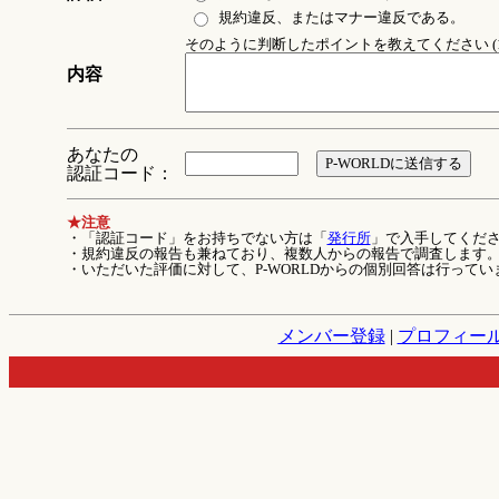
規約違反、またはマナー違反である。
そのように判断したポイントを教えてください (1
内容
あなたの
認証コード：
★注意
・「認証コード」をお持ちでない方は「
発行所
」で入手してくだ
・規約違反の報告も兼ねており、複数人からの報告で調査します
・いただいた評価に対して、P-WORLDからの個別回答は行ってい
メンバー登録
|
プロフィー