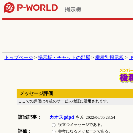
トップページ
>
掲示板・チャットの部屋
>
機種別掲示板
>
J
メッセージ評価
ここでの評価は今後のサービス検証に活用されます。
該当記事：
カオスgdpd
さん
2022/06/05 23:54
役立つメッセージである。
評価：
参考になるメッセージである。