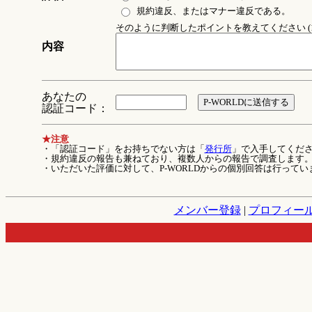
規約違反、またはマナー違反である。
そのように判断したポイントを教えてください (1
内容
あなたの
認証コード：
★注意
・「認証コード」をお持ちでない方は「
発行所
」で入手してくだ
・規約違反の報告も兼ねており、複数人からの報告で調査します
・いただいた評価に対して、P-WORLDからの個別回答は行ってい
メンバー登録
|
プロフィー