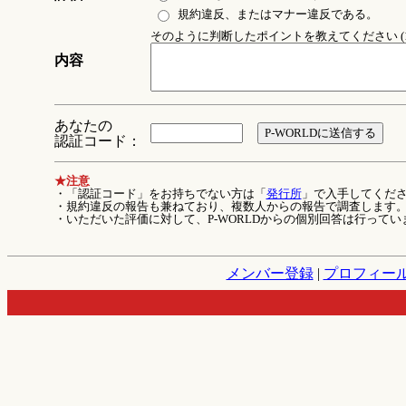
規約違反、またはマナー違反である。
そのように判断したポイントを教えてください (1
内容
あなたの
認証コード：
★注意
・「認証コード」をお持ちでない方は「
発行所
」で入手してくだ
・規約違反の報告も兼ねており、複数人からの報告で調査します
・いただいた評価に対して、P-WORLDからの個別回答は行ってい
メンバー登録
|
プロフィー