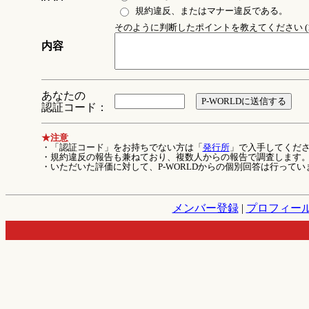
規約違反、またはマナー違反である。
そのように判断したポイントを教えてください (1
内容
あなたの
認証コード：
★注意
・「認証コード」をお持ちでない方は「
発行所
」で入手してくだ
・規約違反の報告も兼ねており、複数人からの報告で調査します
・いただいた評価に対して、P-WORLDからの個別回答は行ってい
メンバー登録
|
プロフィー