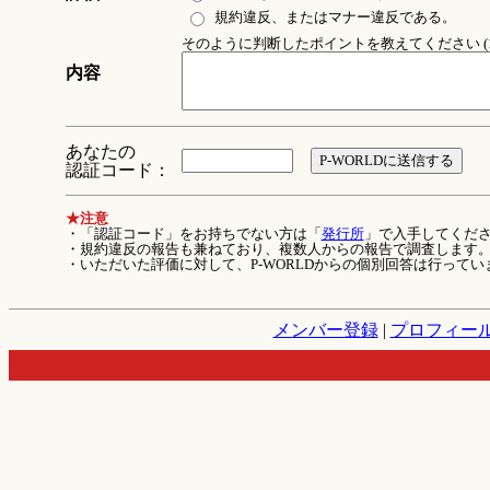
規約違反、またはマナー違反である。
そのように判断したポイントを教えてください (1
内容
あなたの
認証コード：
★注意
・「認証コード」をお持ちでない方は「
発行所
」で入手してくだ
・規約違反の報告も兼ねており、複数人からの報告で調査します
・いただいた評価に対して、P-WORLDからの個別回答は行ってい
メンバー登録
|
プロフィー