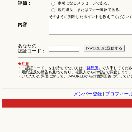
評価：
参考になるメッセージである。
規約違反、またはマナー違反である。
そのように判断したポイントを教えてください (1
内容
あなたの
認証コード：
★注意
・「認証コード」をお持ちでない方は「
発行所
」で入手してくだ
・規約違反の報告も兼ねており、複数人からの報告で調査します
・いただいた評価に対して、P-WORLDからの個別回答は行ってい
メンバー登録
|
プロフィー