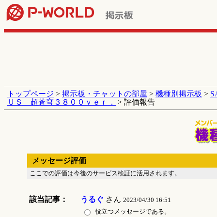
トップページ
>
掲示板・チャットの部屋
>
機種別掲示板
>
ＵＳ 超蒼穹３８００ｖｅｒ．
> 評価報告
メッセージ評価
ここでの評価は今後のサービス検証に活用されます。
該当記事：
うるぐ
さん
2023/04/30 16:51
役立つメッセージである。