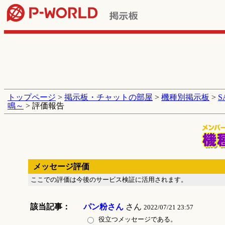
トップページ
>
掲示板・チャットの部屋
>
機種別掲示板
>
鳴～
> 評価報告
メッセージ評価
ここでの評価は今後のサービス検証に活用されます。
該当記事：
パン粉さん
さん
2022/07/21 23:57
役立つメッセージである。