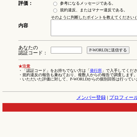
評価：
参考になるメッセージである。
規約違反、またはマナー違反である。
そのように判断したポイントを教えてください (1
内容
あなたの
認証コード：
★注意
・「認証コード」をお持ちでない方は「
発行所
」で入手してくだ
・規約違反の報告も兼ねており、複数人からの報告で調査します
・いただいた評価に対して、P-WORLDからの個別回答は行ってい
メンバー登録
|
プロフィー