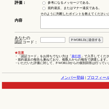
評価：
参考になるメッセージである。
規約違反、またはマナー違反である。
そのように判断したポイントを教えてください (1
内容
あなたの
認証コード：
★注意
・「認証コード」をお持ちでない方は「
発行所
」で入手してくだ
・規約違反の報告も兼ねており、複数人からの報告で調査します
・いただいた評価に対して、P-WORLDからの個別回答は行ってい
メンバー登録
|
プロフィー