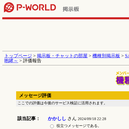
トップページ
>
掲示板・チャットの部屋
>
機種別掲示板
>
咆哮～
> 評価報告
メッセージ評価
ここでの評価は今後のサービス検証に活用されます。
該当記事：
かかしし
さん
2024/09/18 22:28
役立つメッセージである。