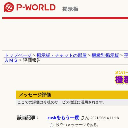
トップページ
>
掲示板・チャットの部屋
>
機種別掲示板
>
ＡＭＳ
> 評価報告
メッセージ評価
ここでの評価は今後のサービス検証に活用されます。
該当記事：
rushをもう一度
さん
2021/08/14 11:18
役立つメッセージである。