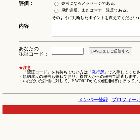
評価：
参考になるメッセージである。
規約違反、またはマナー違反である。
そのように判断したポイントを教えてください (1
内容
あなたの
認証コード：
★注意
・「認証コード」をお持ちでない方は「
発行所
」で入手してくだ
・規約違反の報告も兼ねており、複数人からの報告で調査します
・いただいた評価に対して、P-WORLDからの個別回答は行ってい
メンバー登録
|
プロフィー