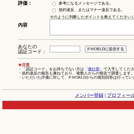
評価：
参考になるメッセージである。
規約違反、またはマナー違反である。
そのように判断したポイントを教えてください (1
内容
あなたの
認証コード：
★注意
・「認証コード」をお持ちでない方は「
発行所
」で入手してくだ
・規約違反の報告も兼ねており、複数人からの報告で調査します
・いただいた評価に対して、P-WORLDからの個別回答は行ってい
メンバー登録
|
プロフィー