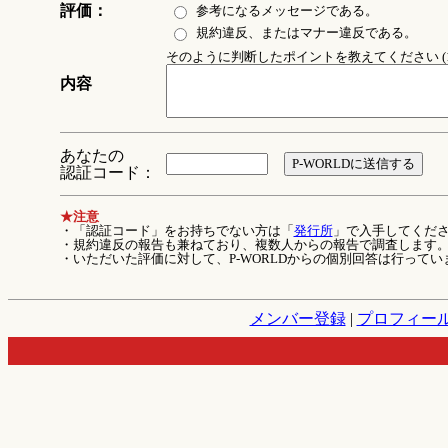
評価：
参考になるメッセージである。
規約違反、またはマナー違反である。
そのように判断したポイントを教えてください (1
内容
あなたの
認証コード：
★注意
・「認証コード」をお持ちでない方は「
発行所
」で入手してくだ
・規約違反の報告も兼ねており、複数人からの報告で調査します
・いただいた評価に対して、P-WORLDからの個別回答は行ってい
メンバー登録
|
プロフィー