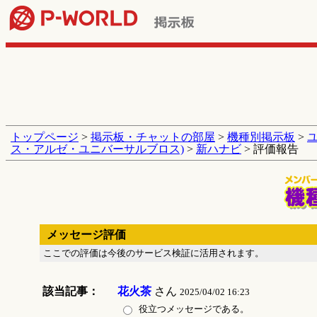
トップページ
>
掲示板・チャットの部屋
>
機種別掲示板
>
ス・アルゼ・ユニバーサルブロス)
>
新ハナビ
> 評価報告
メッセージ評価
ここでの評価は今後のサービス検証に活用されます。
該当記事：
花火茶
さん
2025/04/02 16:23
役立つメッセージである。