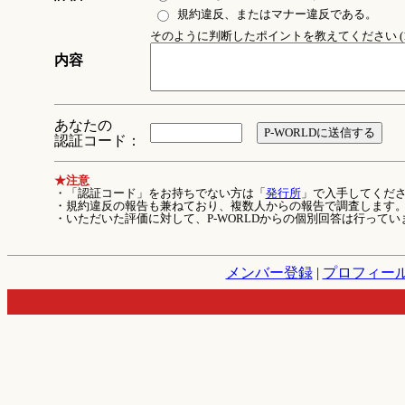
規約違反、またはマナー違反である。
そのように判断したポイントを教えてください (1
内容
あなたの
認証コード：
★注意
・「認証コード」をお持ちでない方は「
発行所
」で入手してくだ
・規約違反の報告も兼ねており、複数人からの報告で調査します
・いただいた評価に対して、P-WORLDからの個別回答は行ってい
メンバー登録
|
プロフィー