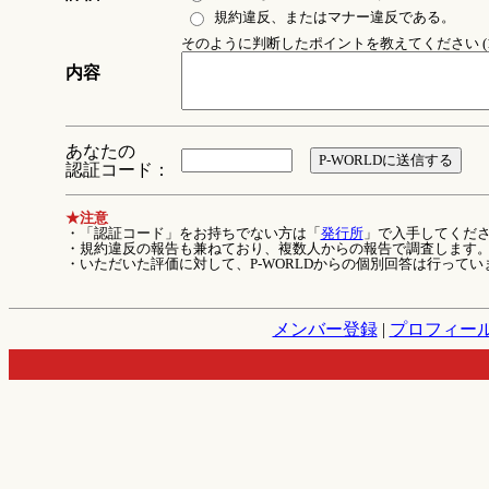
規約違反、またはマナー違反である。
そのように判断したポイントを教えてください (1
内容
あなたの
認証コード：
★注意
・「認証コード」をお持ちでない方は「
発行所
」で入手してくだ
・規約違反の報告も兼ねており、複数人からの報告で調査します
・いただいた評価に対して、P-WORLDからの個別回答は行ってい
メンバー登録
|
プロフィー