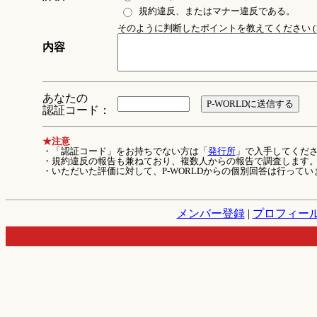
規約違反、またはマナー違反である。
そのように判断したポイントを教えてください (1
内容
あなたの
認証コード：
★注意
・「認証コード」をお持ちでない方は「
発行所
」で入手してくだ
・規約違反の報告も兼ねており、複数人からの報告で調査します
・いただいた評価に対して、P-WORLDからの個別回答は行ってい
メンバー登録
|
プロフィー